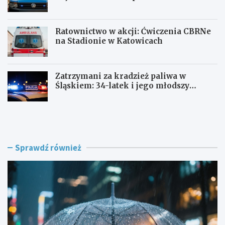
Ratownictwo w akcji: Ćwiczenia CBRNe
na Stadionie w Katowicach
Zatrzymani za kradzież paliwa w
Śląskiem: 34-latek i jego młodszy
wspólnik w rękach policji
J
A
a
l
k
k
p
o
r
h
Sprawdź również
z
o
e
l
t
o
r
w
w
e
a
s
ć
z
p
a
i
l