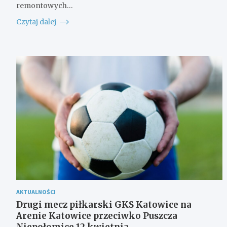
remontowych…
Czytaj dalej
AKTUALNOŚCI
Drugi mecz piłkarski GKS Katowice na
Arenie Katowice przeciwko Puszcza
Niepołomice 12 kwietnia