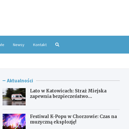
oKatowice.pl
ałe
Newsy
Kontakt
Aktualności
Lato w Katowicach: Straż Miejska
zapewnia bezpieczeństwo
mieszkańcom
Festiwal K-Popu w Chorzowie: Czas na
muzyczną eksplozję!