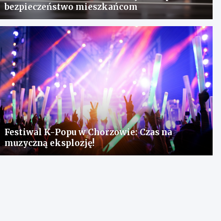
bezpieczeństwo mieszkańcom
Festiwal K-Popu w Chorzowie: Czas na
muzyczną eksplozję!