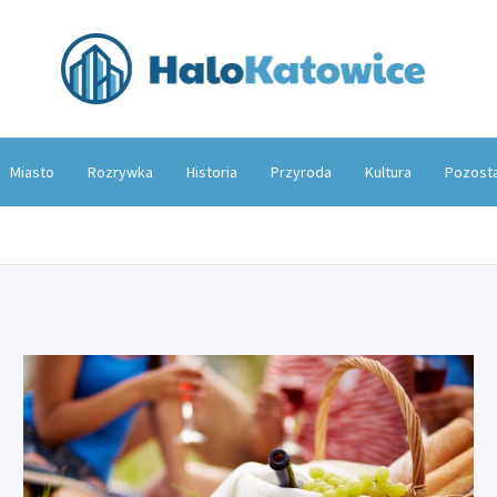
Hal
Miasto
Rozrywka
Historia
Przyroda
Kultura
Pozost