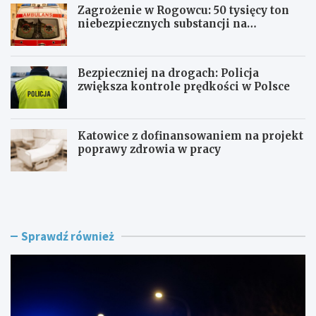
Zagrożenie w Rogowcu: 50 tysięcy ton
niebezpiecznych substancji na
składowisku
Bezpieczniej na drogach: Policja
zwiększa kontrole prędkości w Polsce
Katowice z dofinansowaniem na projekt
poprawy zdrowia w pracy
P
Z
o
a
l
g
i
r
c
o
Sprawdź również
j
ż
a
e
n
n
t
i
p
e
o
w