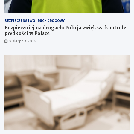
k
ł
a
BEZPIECZEŃSTWO
RUCH DROGOWY
d
Bezpieczniej na drogach: Policja zwiększa kontrole
o
prędkości w Polsce
w
i
8 sierpnia 2026
s
k
u