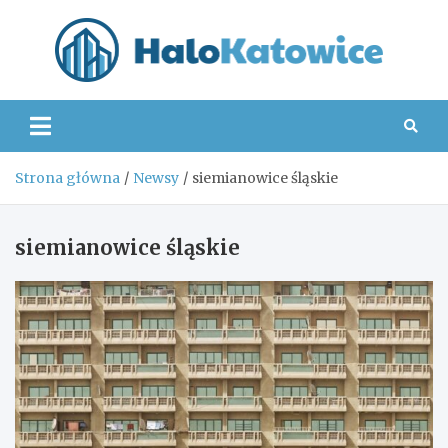
Skip
to
content
Hal
Strona główna
Newsy
siemianowice śląskie
siemianowice śląskie