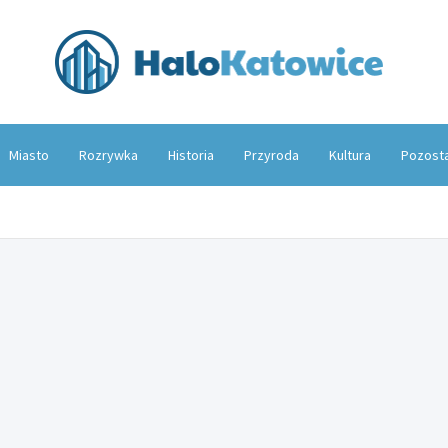
Hal
Miasto
Rozrywka
Historia
Przyroda
Kultura
Pozost