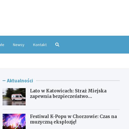
oKatowice.pl
ałe
Newsy
Kontakt
Aktualności
Lato w Katowicach: Straż Miejska
zapewnia bezpieczeństwo
mieszkańcom
Festiwal K-Popu w Chorzowie: Czas na
muzyczną eksplozję!