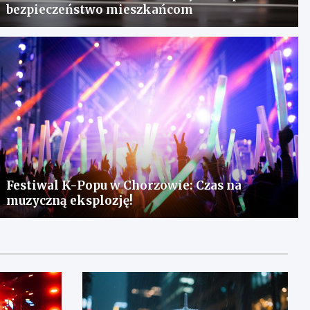
bezpieczeństwo mieszkańcom
Festiwal K-Popu w Chorzowie: Czas na
muzyczną eksplozję!