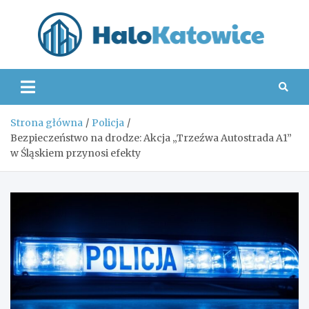
Skip
to
content
Hal
Strona główna
Policja
Bezpieczeństwo na drodze: Akcja „Trzeźwa Autostrada A1”
w Śląskiem przynosi efekty