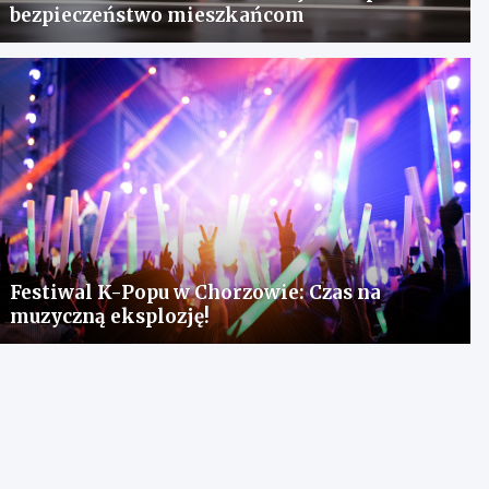
bezpieczeństwo mieszkańcom
Festiwal K-Popu w Chorzowie: Czas na
muzyczną eksplozję!