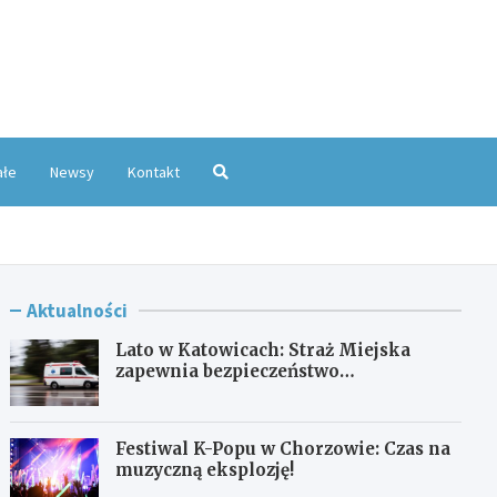
oKatowice.pl
ałe
Newsy
Kontakt
Aktualności
Lato w Katowicach: Straż Miejska
zapewnia bezpieczeństwo
mieszkańcom
Festiwal K-Popu w Chorzowie: Czas na
muzyczną eksplozję!