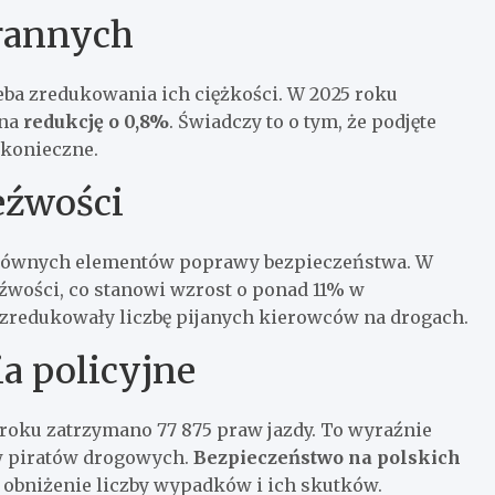
 rannych
eba zredukowania ich ciężkości. W 2025 roku
 na
redukcję o 0,8%
. Świadczy to o tym, że podjęte
ą konieczne.
eźwości
głównych elementów poprawy bezpieczeństwa. W
źwości, co stanowi wzrost o ponad 11% w
 zredukowały liczbę pijanych kierowców na drogach.
a policyjne
oku zatrzymano 77 875 praw jazdy. To wyraźnie
 w piratów drogowych.
Bezpieczeństwo na polskich
 obniżenie liczby wypadków i ich skutków.