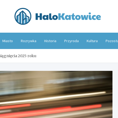
Hal
Miasto
Rozrywka
Historia
Przyroda
Kultura
Pozost
siągnięcia 2025 roku