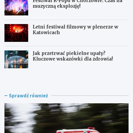
Festiwal K-Popu w Chorzowie: Czas na
muzyczną eksplozję!
Letni festiwal filmowy w plenerze w
Katowicach
Jak przetrwać piekielne upały?
Kluczowe wskazówki dla zdrowia!
L
F
a
e
t
s
o
t
w
i
Sprawdź również
K
w
a
a
t
l
o
K
w
-
i
P
c
o