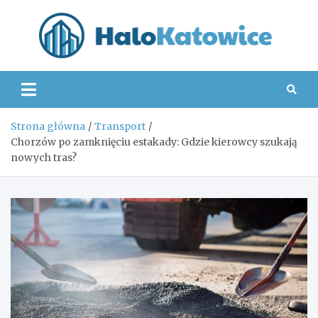
Skip
to
content
Hal
Strona główna
Transport
Chorzów po zamknięciu estakady: Gdzie kierowcy szukają
nowych tras?