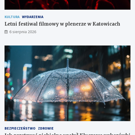
o
m
KULTURA
WYDARZENIA
Letni festiwal filmowy w plenerze w Katowicach
6 sierpnia 2026
BEZPIECZEŃSTWO
ZDROWIE