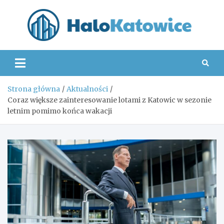
Skip
to
content
Hal
Strona główna
Aktualności
Coraz większe zainteresowanie lotami z Katowic w sezonie
letnim pomimo końca wakacji