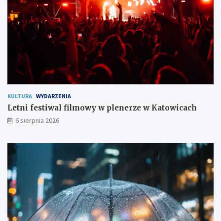
e
s
z
k
a
ń
c
o
m
KULTURA
WYDARZENIA
Letni festiwal filmowy w plenerze w Katowicach
6 sierpnia 2026