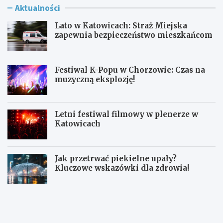
Aktualności
Lato w Katowicach: Straż Miejska
zapewnia bezpieczeństwo mieszkańcom
Festiwal K-Popu w Chorzowie: Czas na
muzyczną eksplozję!
Letni festiwal filmowy w plenerze w
Katowicach
Jak przetrwać piekielne upały?
Kluczowe wskazówki dla zdrowia!
L
F
a
e
t
s
o
t
w
i