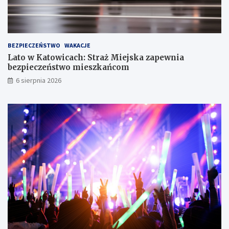
e
T
r
z
BEZPIECZEŃSTWO
WAKACJE
e
Lato w Katowicach: Straż Miejska zapewnia
c
bezpieczeństwo mieszkańcom
h
S
6 sierpnia 2026
t
a
w
ó
w
!