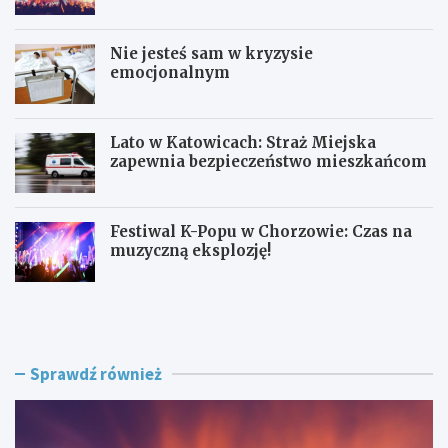
Stawów!
Nie jesteś sam w kryzysie
emocjonalnym
Lato w Katowicach: Straż Miejska
zapewnia bezpieczeństwo mieszkańcom
Festiwal K-Popu w Chorzowie: Czas na
muzyczną eksplozję!
O
N
F
i
F
e
F
j
e
e
Sprawdź również
s
s
t
t
i
e
v
ś