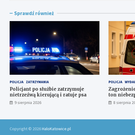
Sprawdź również
POLICJA
ZATRZYMANIA
POLICJA
WYDA
Policjant po służbie zatrzymuje
Zagrożenie
nietrzeźwą kierującą i ratuje psa
ton niebez
składowis
9 sierpnia 2026
8 sierpnia 2
Copyright © 2026
HaloKatowice.pl