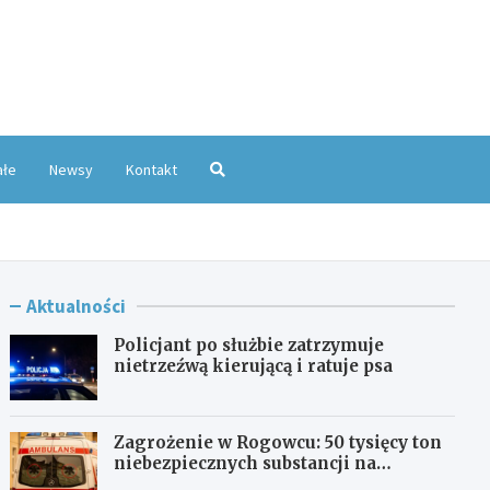
oKatowice.pl
ałe
Newsy
Kontakt
Aktualności
Policjant po służbie zatrzymuje
nietrzeźwą kierującą i ratuje psa
Zagrożenie w Rogowcu: 50 tysięcy ton
niebezpiecznych substancji na
składowisku