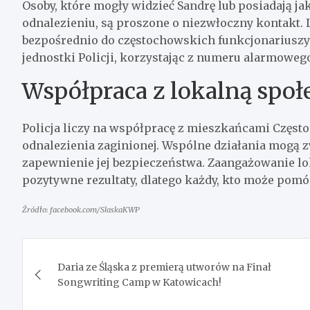
Osoby, które mogły widzieć Sandrę lub posiadają j
odnalezieniu, są proszone o niezwłoczny kontakt. 
bezpośrednio do częstochowskich funkcjonariuszy p
jednostki Policji, korzystając z numeru alarmowego
Współpraca z lokalną społ
Policja liczy na współpracę z mieszkańcami Często
odnalezienia zaginionej. Wspólne działania mogą zw
zapewnienie jej bezpieczeństwa. Zaangażowanie lo
pozytywne rezultaty, dlatego każdy, kto może pomóc
Źródło: facebook.com/SlaskaKWP
Nawigacja
Daria ze Śląska z premierą utworów na Finał
wpisu
Songwriting Camp w Katowicach!