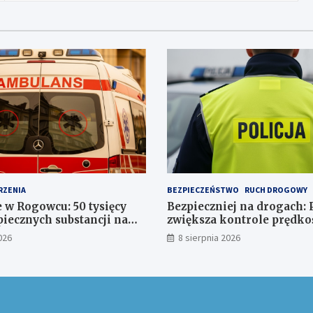
RZENIA
BEZPIECZEŃSTWO
RUCH DROGOWY
 w Rogowcu: 50 tysięcy
Bezpieczniej na drogach: P
piecznych substancji na
zwiększa kontrole prędko
ku
Polsce
026
8 sierpnia 2026