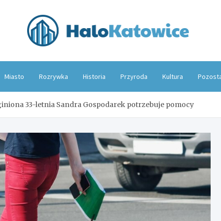
Hal
Miasto
Rozrywka
Historia
Przyroda
Kultura
Pozost
aginiona 33-letnia Sandra Gospodarek potrzebuje pomocy