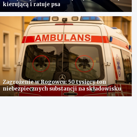
kierującą i ratuje psa
Zagrożenie w Rogowcu: 50 tysięcy ton
niebezpiecznych substancji na składowisku