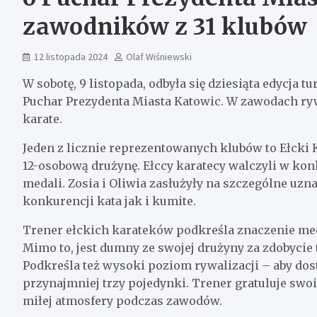
zawodników z 31 klubów
12 listopada 2024
Olaf Wiśniewski
W sobotę, 9 listopada, odbyła się dziesiąta edycja 
Puchar Prezydenta Miasta Katowic. W zawodach ry
karate.
Jeden z licznie reprezentowanych klubów to Ełcki K
12-osobową drużynę. Ełccy karatecy walczyli w kon
medali. Zosia i Oliwia zasłużyły na szczególne uz
konkurencji kata jak i kumite.
Trener ełckich karateków podkreśla znaczenie meda
Mimo to, jest dumny ze swojej drużyny za zdobycie
Podkreśla też wysoki poziom rywalizacji – aby dos
przynajmniej trzy pojedynki. Trener gratuluje sw
miłej atmosfery podczas zawodów.