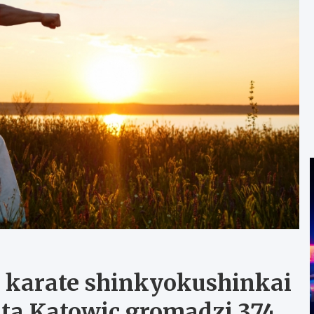
 karate shinkyokushinkai
ta Katowic gromadzi 374