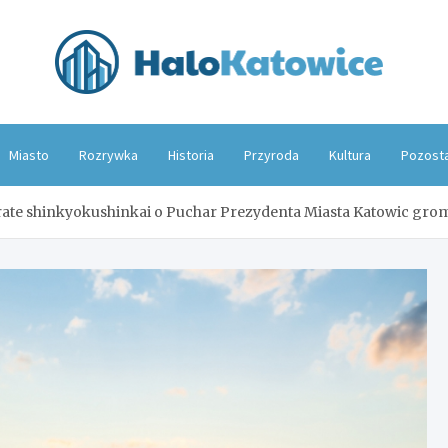
Hal
Miasto
Rozrywka
Historia
Przyroda
Kultura
Pozost
rate shinkyokushinkai o Puchar Prezydenta Miasta Katowic gro