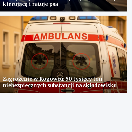
kierującą i ratuje psa
Zagrożenie w Rogowcu: 50 tysięcy ton
niebezpiecznych substancji na składowisku