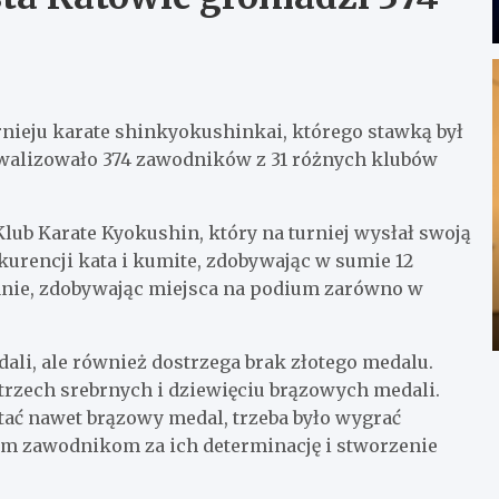
turnieju karate shinkyokushinkai, którego stawką był
walizowało 374 zawodników z 31 różnych klubów
lub Karate Kyokushin, który na turniej wysłał swoją
kurencji kata i kumite, zdobywając w sumie 12
nanie, zdobywając miejsca na podium zarówno w
li, ale również dostrzega brak złotego medalu.
 trzech srebrnych i dziewięciu brązowych medali.
tać nawet brązowy medal, trzeba było wygrać
oim zawodnikom za ich determinację i stworzenie