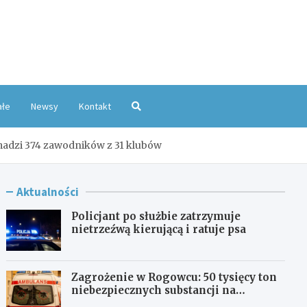
oKatowice.pl
ałe
Newsy
Kontakt
madzi 374 zawodników z 31 klubów
Aktualności
Policjant po służbie zatrzymuje
nietrzeźwą kierującą i ratuje psa
Zagrożenie w Rogowcu: 50 tysięcy ton
niebezpiecznych substancji na
składowisku