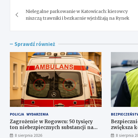
Nawigacja
Nielegalne parkowanie w Katowicach: kierowcy
wpisu
niszczą trawniki i bezkarnie wjeżdżają na Rynek
Sprawdź również
POLICJA
WYDARZENIA
BEZPIECZEŃST
Zagrożenie w Rogowcu: 50 tysięcy
Bezpiecznie
ton niebezpiecznych substancji na
zwiększa k
składowisku
Polsce
8 sierpnia 2026
8 sierpnia 2