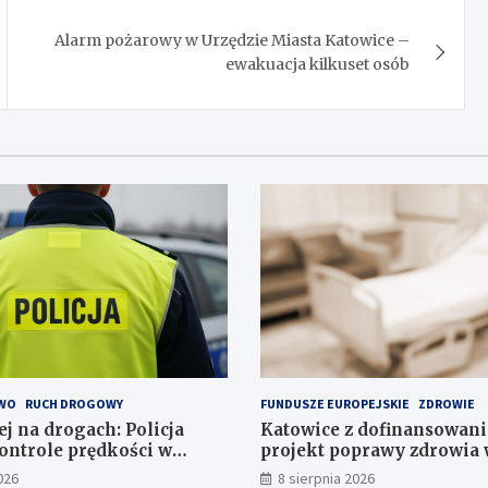
Alarm pożarowy w Urzędzie Miasta Katowice –
ewakuacja kilkuset osób
WO
RUCH DROGOWY
FUNDUSZE EUROPEJSKIE
ZDROWIE
j na drogach: Policja
Katowice z dofinansowan
ontrole prędkości w
projekt poprawy zdrowia 
026
8 sierpnia 2026