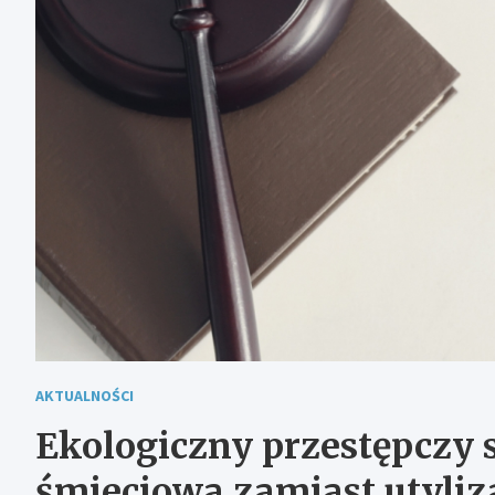
AKTUALNOŚCI
Ekologiczny przestępczy 
śmieciowa zamiast utyliz