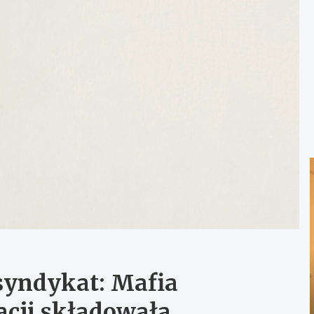
syndykat: Mafia
acji składowała