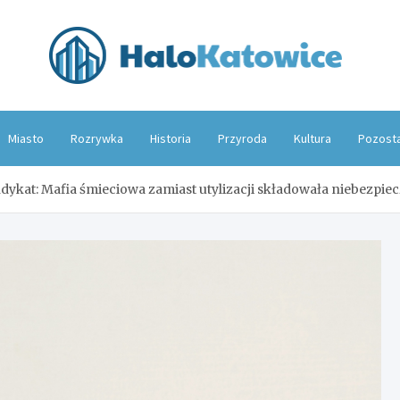
Hal
Miasto
Rozrywka
Historia
Przyroda
Kultura
Pozost
dykat: Mafia śmieciowa zamiast utylizacji składowała niebezpie