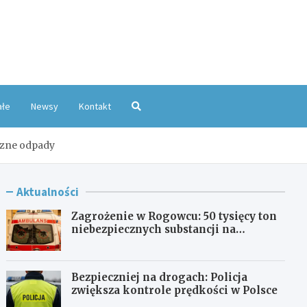
oKatowice.pl
ałe
Newsy
Kontakt
czne odpady
Aktualności
Zagrożenie w Rogowcu: 50 tysięcy ton
niebezpiecznych substancji na
składowisku
Bezpieczniej na drogach: Policja
zwiększa kontrole prędkości w Polsce