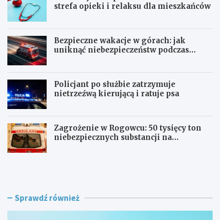
strefa opieki i relaksu dla mieszkańców
Bezpieczne wakacje w górach: jak
uniknąć niebezpieczeństw podczas
aktywności na szlaku
Policjant po służbie zatrzymuje
nietrzeźwą kierującą i ratuje psa
Zagrożenie w Rogowcu: 50 tysięcy ton
niebezpiecznych substancji na
składowisku
R
B
e
e
w
z
o
p
l
i
Sprawdź również
u
e
c
c
j
z