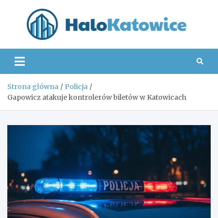
Skip
to
content
Hal
Strona główna
Policja
Gapowicz atakuje kontrolerów biletów w Katowicach