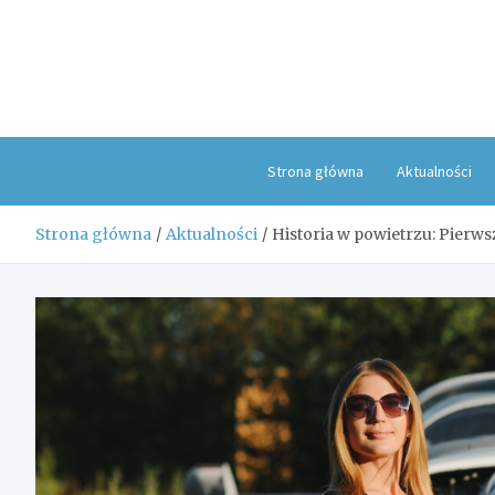
Skip
to
content
Strona główna
Aktualności
Strona główna
Aktualności
Historia w powietrzu: Pierws