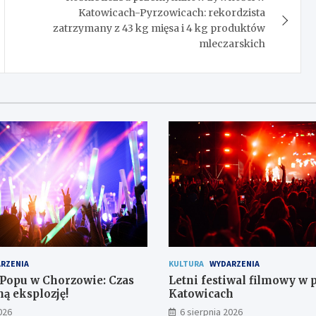
Katowicach-Pyrzowicach: rekordzista
zatrzymany z 43 kg mięsa i 4 kg produktów
mleczarskich
RZENIA
KULTURA
WYDARZENIA
-Popu w Chorzowie: Czas
Letni festiwal filmowy w 
ą eksplozję!
Katowicach
026
6 sierpnia 2026