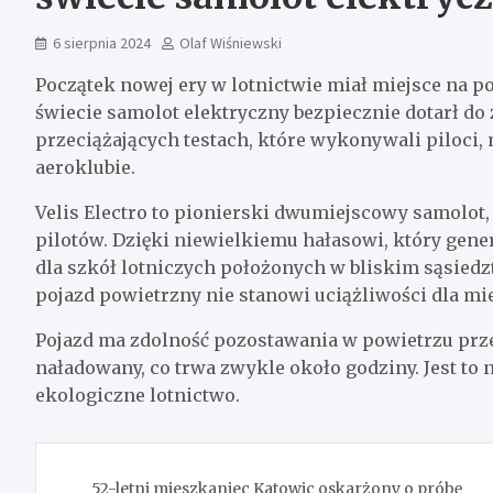
6 sierpnia 2024
Olaf Wiśniewski
Początek nowej ery w lotnictwie miał miejsce na p
świecie samolot elektryczny bezpiecznie dotarł do
przeciążających testach, które wykonywali piloci
aeroklubie.
Velis Electro to pionierski dwumiejscowy samolot
pilotów. Dzięki niewielkiemu hałasowi, który gene
dla szkół lotniczych położonych w bliskim sąsiedz
pojazd powietrzny nie stanowi uciążliwości dla m
Pojazd ma zdolność pozostawania w powietrzu prze
naładowany, co trwa zwykle około godziny. Jest to n
ekologiczne lotnictwo.
Nawigacja
52-letni mieszkaniec Katowic oskarżony o próbę