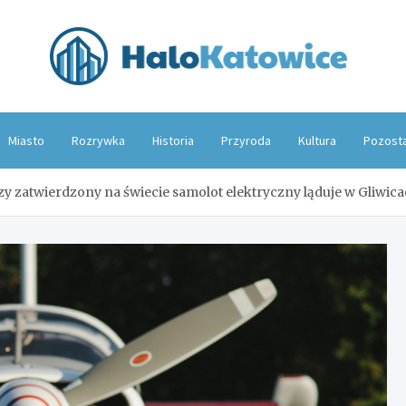
Hal
Miasto
Rozrywka
Historia
Przyroda
Kultura
Pozost
zy zatwierdzony na świecie samolot elektryczny ląduje w Gliwic