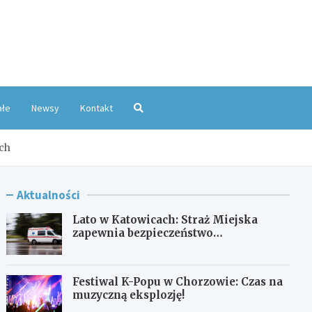
oKatowice.pl
ałe
Newsy
Kontakt
ach
Aktualności
Lato w Katowicach: Straż Miejska
zapewnia bezpieczeństwo
mieszkańcom
Festiwal K-Popu w Chorzowie: Czas na
muzyczną eksplozję!