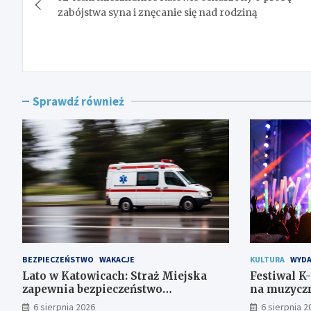
wpisu
zabójstwa syna i znęcanie się nad rodziną
Sprawdź również
BEZPIECZEŃSTWO
WAKACJE
KULTURA
WYDA
Lato w Katowicach: Straż Miejska
Festiwal K
zapewnia bezpieczeństwo
na muzyczn
mieszkańcom
6 sierpnia 2026
6 sierpnia 2