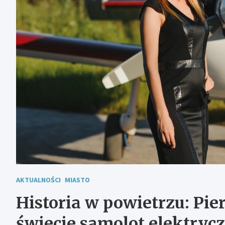
AKTUALNOŚCI
MIASTO
Historia w powietrzu: Pi
świecie samolot elektrycz