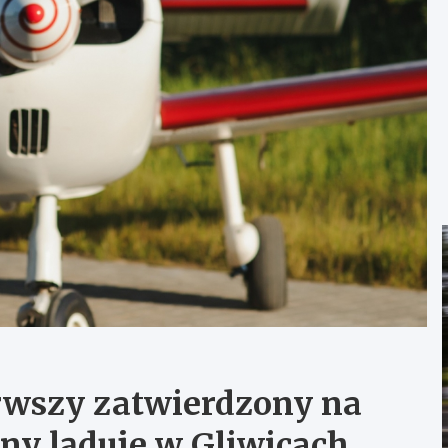
erwszy zatwierdzony na
ny ląduje w Gliwicach