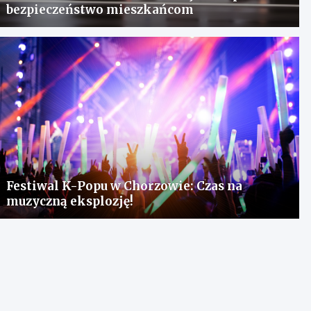
bezpieczeństwo mieszkańcom
Festiwal K-Popu w Chorzowie: Czas na
muzyczną eksplozję!