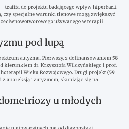
– trafiła do projektu badającego wpływ hiperbarii
, czy specjalne warunki tlenowe mogą zwiększyć
przeciwnowotworowego używanego w terapii
yzmu pod lupą
spektrum autyzmu. Pierwszy, z dofinansowaniem
58
 kierunkiem dr. Krzysztofa Wilczyńskiego i prof.
ychoterapii Wieku Rozwojowego. Drugi projekt (
59
i z anoreksją i autyzmem, skupiając się na
ndometriozy u młodych
nie nieinwazyjnych metod diagnostyki