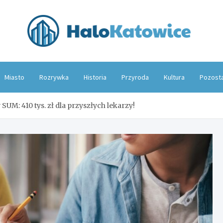
Hal
Miasto
Rozrywka
Historia
Przyroda
Kultura
Pozost
UM: 410 tys. zł dla przyszłych lekarzy!