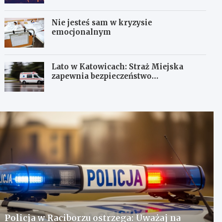
Nie jesteś sam w kryzysie
emocjonalnym
Lato w Katowicach: Straż Miejska
zapewnia bezpieczeństwo
mieszkańcom
Policja w Raciborzu ostrzega: Uważaj na