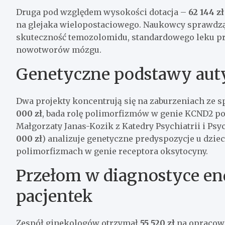
Druga pod względem wysokości dotacja –
62 144 zł
na glejaka wielopostaciowego. Naukowcy sprawdzą
skuteczność temozolomidu, standardowego leku 
nowotworów mózgu.
Genetyczne podstawy aut
Dwa projekty koncentrują się na zaburzeniach ze 
000 zł
, bada rolę polimorfizmów w genie KCND2 pod
Małgorzaty Janas-Kozik z Katedry Psychiatrii i Ps
000 zł
) analizuje genetyczne predyspozycje u dziec
polimorfizmach w genie receptora oksytocyny.
Przełom w diagnostyce e
pacjentek
Zespół ginekologów otrzymał
55 520 zł
na opracowa