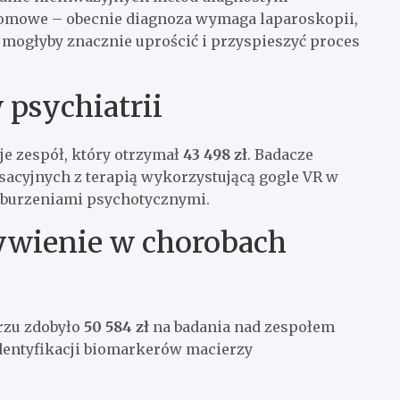
łomowe – obecnie diagnoza wymaga laparoskopii,
 mogłyby znacznie uprościć i przyspieszyć proces
 psychiatrii
uje zespół, który otrzymał
43 498 zł
. Badacze
sacyjnych z terapią wykorzystującą gogle VR w
aburzeniami psychotycznymi.
żywienie w chorobach
brzu zdobyło
50 584 zł
na badania nad zespołem
 identyfikacji biomarkerów macierzy