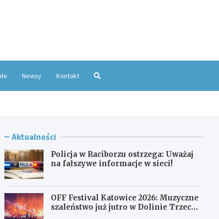
oKatowice.pl
ałe
Newsy
Kontakt
Aktualności
Policja w Raciborzu ostrzega: Uważaj
na fałszywe informacje w sieci!
OFF Festival Katowice 2026: Muzyczne
szaleństwo już jutro w Dolinie Trzech
Stawów!