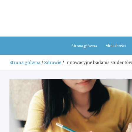
Skip
to
content
Strona główna
Aktualności
Strona główna
Zdrowie
Innowacyjne badania studentów S