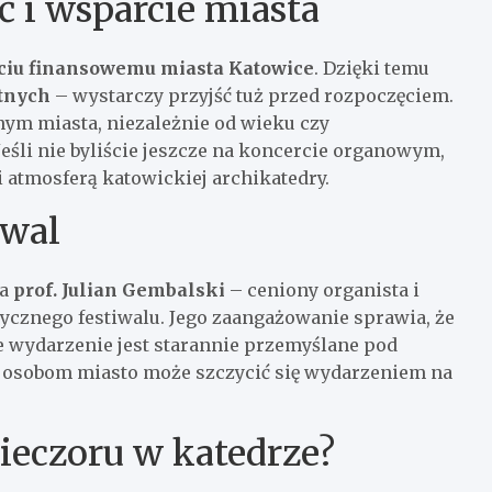
 i wsparcie miasta
ciu finansowemu miasta Katowice
. Dzięki temu
ętnych
– wystarczy przyjść tuż przed rozpoczęciem.
lnym miasta, niezależnie od wieku czy
śli nie byliście jeszcze na koncercie organowym,
i atmosferą katowickiej archikatedry.
iwal
ba
prof. Julian Gembalski
– ceniony organista i
stycznego festiwalu. Jego zaangażowanie sprawia, że
e wydarzenie jest starannie przemyślane pod
m osobom miasto może szczycić się wydarzeniem na
ieczoru w katedrze?