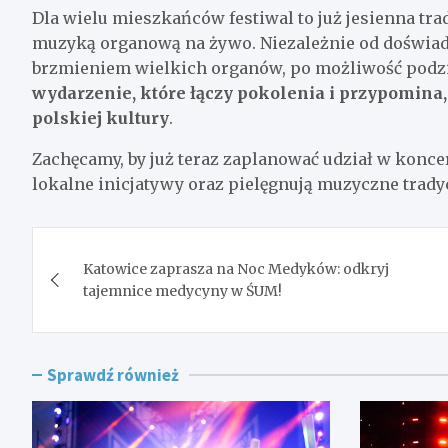
Dla wielu mieszkańców festiwal to już jesienna tra
muzyką organową na żywo. Niezależnie od doświadcz
brzmieniem wielkich organów, po możliwość pod
wydarzenie, które łączy pokolenia i przypomin
polskiej kultury
.
Zachęcamy, by już teraz zaplanować udział w koncer
lokalne inicjatywy oraz pielęgnują muzyczne trady
Nawigacja
Katowice zaprasza na Noc Medyków: odkryj
wpisu
tajemnice medycyny w ŚUM!
Sprawdź również