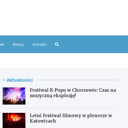
oKatowice.pl
ałe
Newsy
Kontakt
Aktualności
Festiwal K-Popu w Chorzowie: Czas na
muzyczną eksplozję!
Letni festiwal filmowy w plenerze w
Katowicach