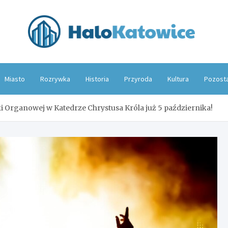
Hal
Miasto
Rozrywka
Historia
Przyroda
Kultura
Pozost
 Organowej w Katedrze Chrystusa Króla już 5 października!