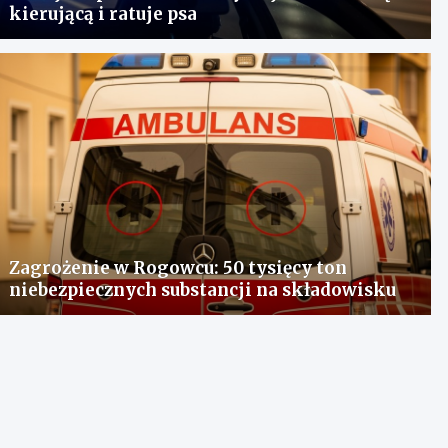
kierującą i ratuje psa
Zagrożenie w Rogowcu: 50 tysięcy ton
niebezpiecznych substancji na składowisku