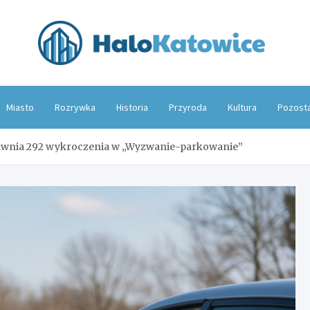
Hal
Miasto
Rozrywka
Historia
Przyroda
Kultura
Pozost
 ujawnia 292 wykroczenia w „Wyzwanie-parkowanie”