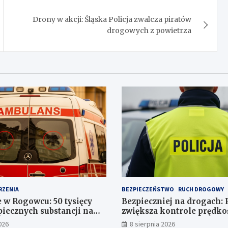
Drony w akcji: Śląska Policja zwalcza piratów
drogowych z powietrza
RZENIA
BEZPIECZEŃSTWO
RUCH DROGOWY
 w Rogowcu: 50 tysięcy
Bezpieczniej na drogach: P
piecznych substancji na
zwiększa kontrole prędko
ku
Polsce
026
8 sierpnia 2026