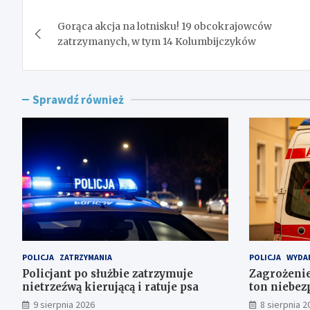
Nawigacja
Gorąca akcja na lotnisku! 19 obcokrajowców
wpisu
zatrzymanych, w tym 14 Kolumbijczyków
Sprawdź również
POLICJA
ZATRZYMANIA
POLICJA
WYDA
Policjant po służbie zatrzymuje
Zagrożenie
nietrzeźwą kierującą i ratuje psa
ton niebez
składowis
9 sierpnia 2026
8 sierpnia 2