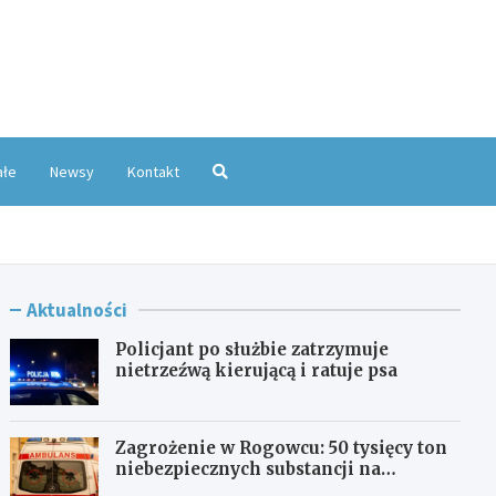
oKatowice.pl
ałe
Newsy
Kontakt
Aktualności
Policjant po służbie zatrzymuje
nietrzeźwą kierującą i ratuje psa
Zagrożenie w Rogowcu: 50 tysięcy ton
niebezpiecznych substancji na
składowisku