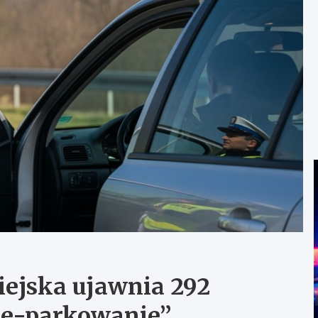
iejska ujawnia 292
e-parkowanie”