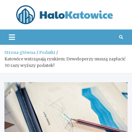
Skip
to
content
Hal
Strona główna
Podatki
Katowice wstrząsają rynkiem: Deweloperzy muszą zapłacić
30 razy wyższy podatek!