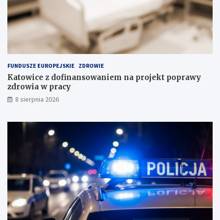
i
P
n
o
a
l
s
s
k
c
ł
e
a
FUNDUSZE EUROPEJSKIE
ZDROWIE
d
Katowice z dofinansowaniem na projekt poprawy
o
zdrowia w pracy
w
i
8 sierpnia 2026
s
k
u