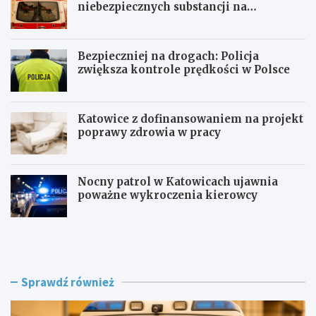
niebezpiecznych substancji na
składowisku
Bezpieczniej na drogach: Policja
zwiększa kontrole prędkości w Polsce
Katowice z dofinansowaniem na projekt
poprawy zdrowia w pracy
Nocny patrol w Katowicach ujawnia
poważne wykroczenia kierowcy
Z
B
a
e
g
z
r
p
o
i
Sprawdź również
ż
e
e
c
n
z