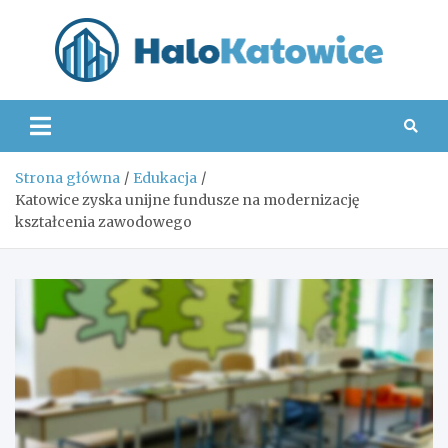
Skip
to
content
Hal
Strona główna
Edukacja
Katowice zyska unijne fundusze na modernizację
kształcenia zawodowego