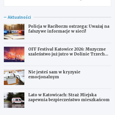
Aktualności
Policja w Raciborzu ostrzega: Uważaj na
fałszywe informacje w sieci!
OFF Festival Katowice 2026: Muzyczne
szaleństwo już jutro w Dolinie Trzech
Stawów!
Nie jesteś sam w kryzysie
emocjonalnym
Lato w Katowicach: Straż Miejska
zapewnia bezpieczeństwo mieszkańcom
P
O
o
F