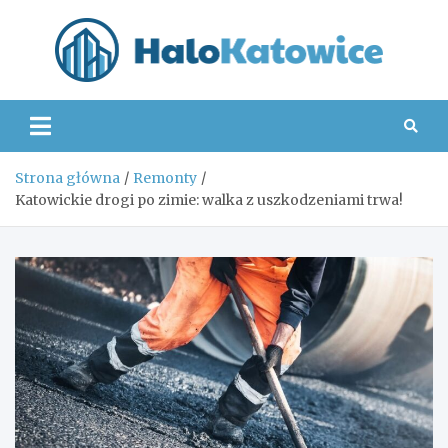
Skip
to
content
Hal
Strona główna
Remonty
Katowickie drogi po zimie: walka z uszkodzeniami trwa!