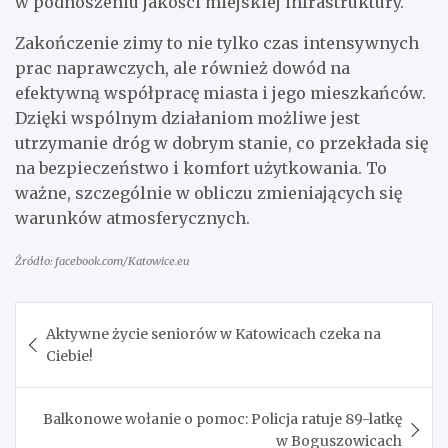
w podnoszeniu jakości miejskiej infrastruktury.
Zakończenie zimy to nie tylko czas intensywnych
prac naprawczych, ale również dowód na
efektywną współpracę miasta i jego mieszkańców.
Dzięki wspólnym działaniom możliwe jest
utrzymanie dróg w dobrym stanie, co przekłada się
na bezpieczeństwo i komfort użytkowania. To
ważne, szczególnie w obliczu zmieniających się
warunków atmosferycznych.
Źródło: facebook.com/Katowice.eu
Nawigacja
Aktywne życie seniorów w Katowicach czeka na
wpisu
Ciebie!
Balkonowe wołanie o pomoc: Policja ratuje 89-latkę
w Boguszowicach