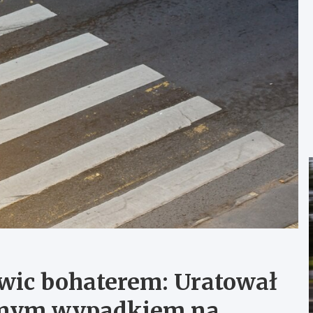
wic bohaterem: Uratował
cznym wypadkiem na