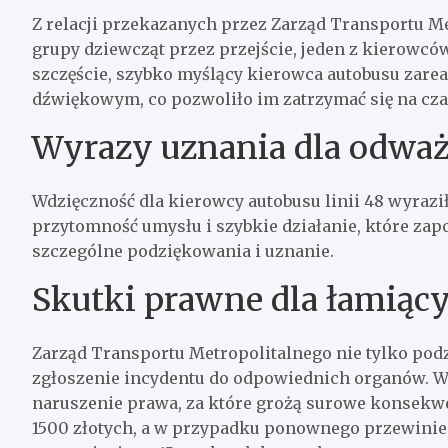
Z relacji przekazanych przez Zarząd Transportu Me
grupy dziewcząt przez przejście, jeden z kierowców
szczęście, szybko myślący kierowca autobusu zare
dźwiękowym, co pozwoliło im zatrzymać się na czas
Wyrazy uznania dla odwa
Wdzięczność dla kierowcy autobusu linii 48 wyraził
przytomność umysłu i szybkie działanie, które zapo
szczególne podziękowania i uznanie.
Skutki prawne dla łamiący
Zarząd Transportu Metropolitalnego nie tylko podz
zgłoszenie incydentu do odpowiednich organów. Wy
naruszenie prawa, za które grożą surowe konsekw
1500 złotych, a w przypadku ponownego przewinien