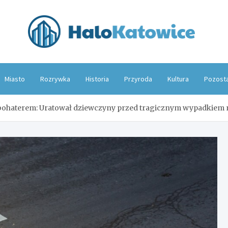
Hal
Miasto
Rozrywka
Historia
Przyroda
Kultura
Pozost
bohaterem: Uratował dziewczyny przed tragicznym wypadkiem n