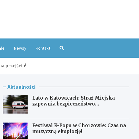
oKatowice.pl
ałe
Newsy
Kontakt
a przejściu!
Aktualności
Lato w Katowicach: Straż Miejska
zapewnia bezpieczeństwo
mieszkańcom
Festiwal K-Popu w Chorzowie: Czas na
muzyczną eksplozję!