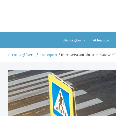
Skip
to
content
Strona główna
Aktualności
Strona główna
Transport
Kierowca autobusu z Katowic 