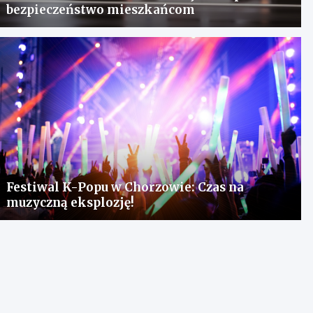
bezpieczeństwo mieszkańcom
Festiwal K-Popu w Chorzowie: Czas na
muzyczną eksplozję!