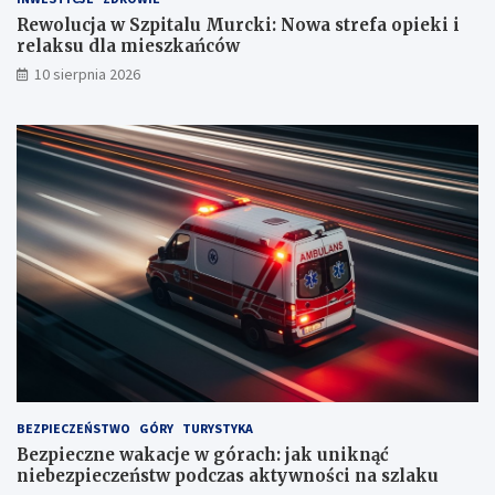
c
a
k
c
Rewolucja w Szpitalu Murcki: Nowa strefa opieki i
i
h
relaksu dla mieszkańców
:
:
10 sierpnia 2026
N
j
o
a
w
k
a
u
s
n
t
i
r
k
e
n
f
ą
a
ć
o
n
p
i
i
e
e
b
k
e
i
z
i
p
BEZPIECZEŃSTWO
GÓRY
TURYSTYKA
r
i
Bezpieczne wakacje w górach: jak uniknąć
e
e
niebezpieczeństw podczas aktywności na szlaku
l
c