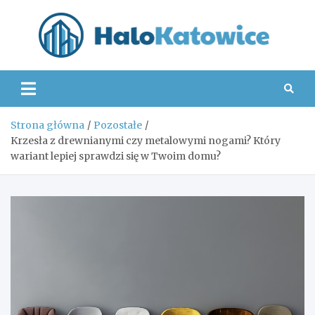
Skip
to
content
Hal
Strona główna
Pozostałe
Krzesła z drewnianymi czy metalowymi nogami? Który
wariant lepiej sprawdzi się w Twoim domu?