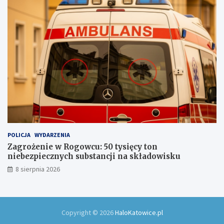
n
a
s
z
l
a
k
u
POLICJA
WYDARZENIA
Zagrożenie w Rogowcu: 50 tysięcy ton
niebezpiecznych substancji na składowisku
8 sierpnia 2026
Copyright © 2026
HaloKatowice.pl