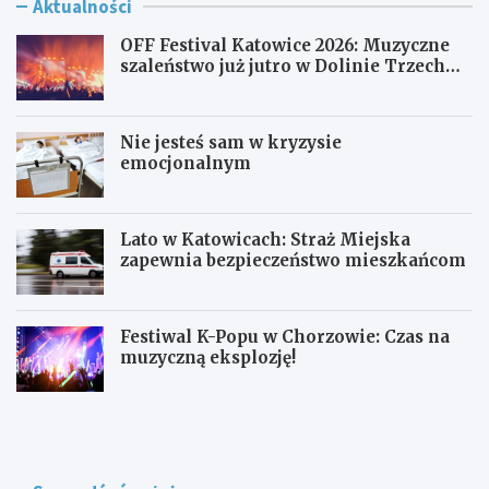
Aktualności
OFF Festival Katowice 2026: Muzyczne
szaleństwo już jutro w Dolinie Trzech
Stawów!
Nie jesteś sam w kryzysie
emocjonalnym
Lato w Katowicach: Straż Miejska
zapewnia bezpieczeństwo mieszkańcom
Festiwal K-Popu w Chorzowie: Czas na
muzyczną eksplozję!
O
N
F
i
F
e
F
j
e
e