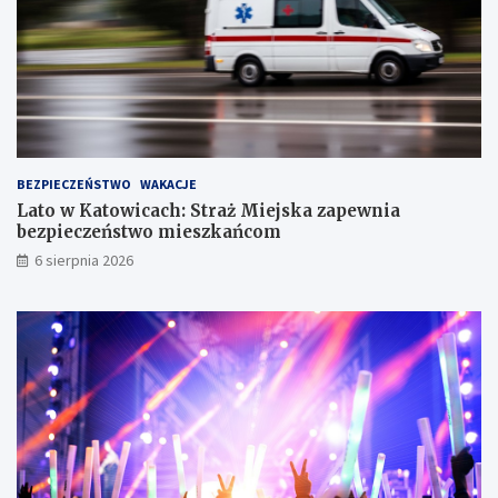
o
l
i
n
i
e
T
r
z
BEZPIECZEŃSTWO
WAKACJE
e
Lato w Katowicach: Straż Miejska zapewnia
c
bezpieczeństwo mieszkańcom
h
S
6 sierpnia 2026
t
a
w
ó
w
!