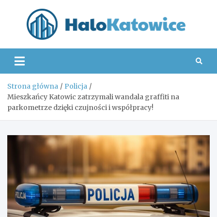
Skip
to
content
Hal
Strona główna
Policja
Mieszkańcy Katowic zatrzymali wandala graffiti na
parkometrze dzięki czujności i współpracy!