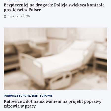
n
o
Bezpieczniej na drogach: Policja zwiększa kontrole
y
l
prędkości w Polsce
c
e
8 sierpnia 2026
h
p
s
r
u
ę
b
d
s
k
t
o
a
ś
n
c
c
i
j
w
i
P
n
o
a
l
s
s
k
c
ł
e
a
FUNDUSZE EUROPEJSKIE
ZDROWIE
d
Katowice z dofinansowaniem na projekt poprawy
o
zdrowia w pracy
w