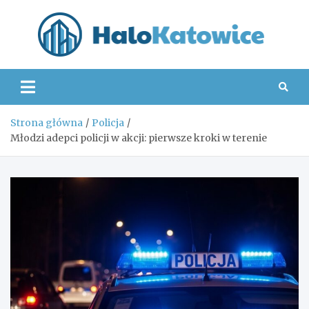
Skip
to
content
Hal
Strona główna
Policja
Młodzi adepci policji w akcji: pierwsze kroki w terenie