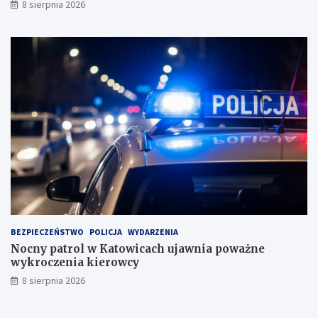
i
8 sierpnia 2026
s
k
u
BEZPIECZEŃSTWO
POLICJA
WYDARZENIA
Nocny patrol w Katowicach ujawnia poważne
wykroczenia kierowcy
8 sierpnia 2026