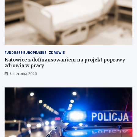
c
i
j
w
i
P
n
o
a
l
s
s
k
c
ł
e
a
FUNDUSZE EUROPEJSKIE
ZDROWIE
d
Katowice z dofinansowaniem na projekt poprawy
o
zdrowia w pracy
w
i
8 sierpnia 2026
s
k
u