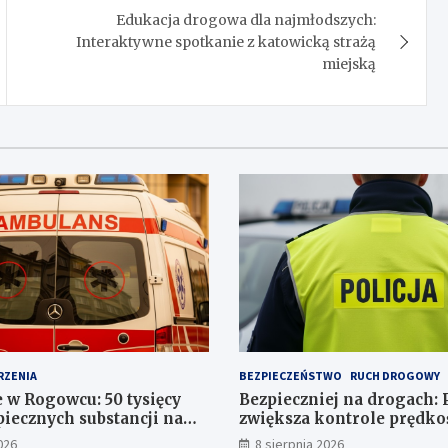
Edukacja drogowa dla najmłodszych:
Interaktywne spotkanie z katowicką strażą
miejską
RZENIA
BEZPIECZEŃSTWO
RUCH DROGOWY
 w Rogowcu: 50 tysięcy
Bezpieczniej na drogach: P
piecznych substancji na
zwiększa kontrole prędko
ku
Polsce
026
8 sierpnia 2026