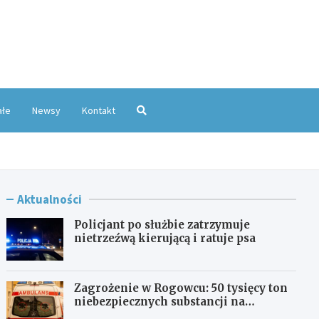
oKatowice.pl
ałe
Newsy
Kontakt
Aktualności
Policjant po służbie zatrzymuje
nietrzeźwą kierującą i ratuje psa
Zagrożenie w Rogowcu: 50 tysięcy ton
niebezpiecznych substancji na
składowisku