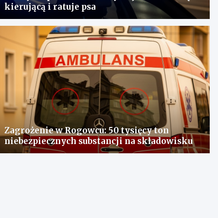
kierującą i ratuje psa
Zagrożenie w Rogowcu: 50 tysięcy ton
niebezpiecznych substancji na składowisku