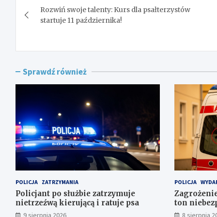
Rozwiń swoje talenty: Kurs dla psałterzystów
wpisu
startuje 11 października!
Sprawdź również
POLICJA
ZATRZYMANIA
POLICJA
WYDA
Policjant po służbie zatrzymuje
Zagrożenie
nietrzeźwą kierującą i ratuje psa
ton niebez
składowis
9 sierpnia 2026
8 sierpnia 2