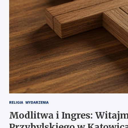
RELIGIA
WYDARZENIA
Modlitwa i Ingres: Witaj
Przybylskiego w Katowica