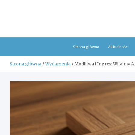
Skip
to
content
Strona główna
Aktualności
Strona główna
Wydarzenia
Modlitwa i Ingres: Witajmy 