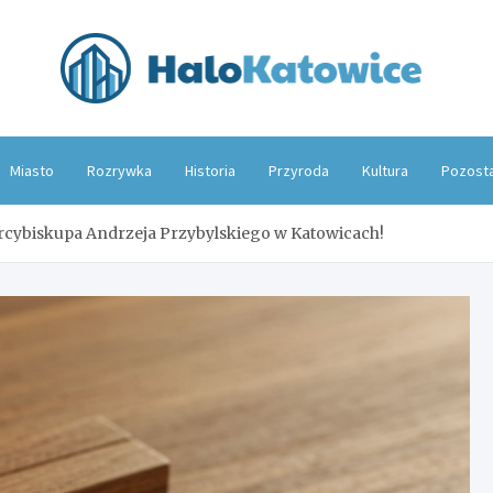
Hal
Miasto
Rozrywka
Historia
Przyroda
Kultura
Pozost
Arcybiskupa Andrzeja Przybylskiego w Katowicach!