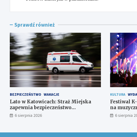
Sprawdź również
BEZPIECZEŃSTWO
WAKACJE
KULTURA
WYDA
Lato w Katowicach: Straż Miejska
Festiwal K
zapewnia bezpieczeństwo
na muzyczn
mieszkańcom
6 sierpnia 2026
6 sierpnia 2