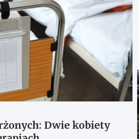
rżonych: Dwie kobiety
erapiach