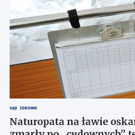
SĄD
ZDROWIE
Naturopata na ławie oska
zmarły po „cudownych” t