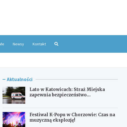
oKatowice.pl
ałe
Newsy
Kontakt
Aktualności
Lato w Katowicach: Straż Miejska
zapewnia bezpieczeństwo
mieszkańcom
Festiwal K-Popu w Chorzowie: Czas na
muzyczną eksplozję!