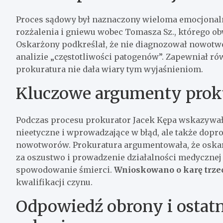
Proces sądowy był naznaczony wieloma emocjonal
rozżalenia i gniewu wobec Tomasza Sz., którego obw
Oskarżony podkreślał, że nie diagnozował nowotwor
analizie „częstotliwości patogenów”. Zapewniał rów
prokuratura nie dała wiary tym wyjaśnieniom.
Kluczowe argumenty prok
Podczas procesu prokurator Jacek Kępa wskazywał,
nieetyczne i wprowadzające w błąd, ale także dopr
nowotworów. Prokuratura argumentowała, że oskar
za oszustwo i prowadzenie działalności medycznej
spowodowanie śmierci.
Wnioskowano o karę trzec
kwalifikacji czynu.
Odpowiedź obrony i ostat