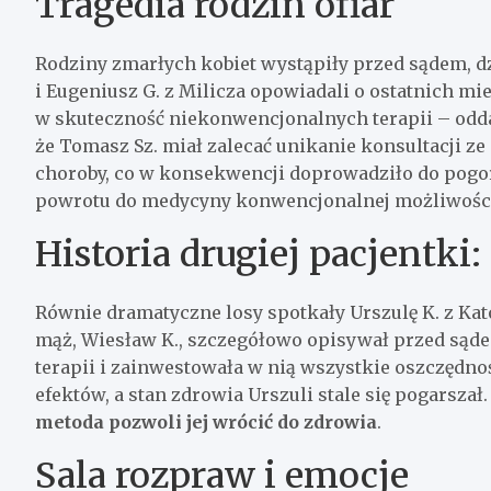
Tragedia rodzin ofiar
Rodziny zmarłych kobiet wystąpiły przed sądem, d
i Eugeniusz G. z Milicza opowiadali o ostatnich mie
w skuteczność niekonwencjonalnych terapii – oddalił
że Tomasz Sz. miał zalecać unikanie konsultacji z
choroby, co w konsekwencji doprowadziło do pogo
powrotu do medycyny konwencjonalnej możliwości 
Historia drugiej pacjentki:
Równie dramatyczne losy spotkały Urszulę K. z Kat
mąż, Wiesław K., szczegółowo opisywał przed sądem
terapii i zainwestowała w nią wszystkie oszczędn
efektów, a stan zdrowia Urszuli stale się pogarszał
metoda pozwoli jej wrócić do zdrowia
.
Sala rozpraw i emocje