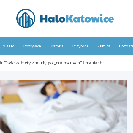
Hal
Miasto
Rozrywka
Historia
Przyroda
Kultura
Pozost
h: Dwie kobiety zmarły po „cudownych” terapiach