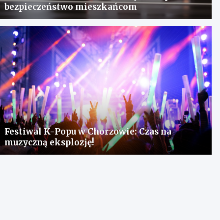
bezpieczeństwo mieszkańcom
Festiwal K-Popu w Chorzowie: Czas na
muzyczną eksplozję!