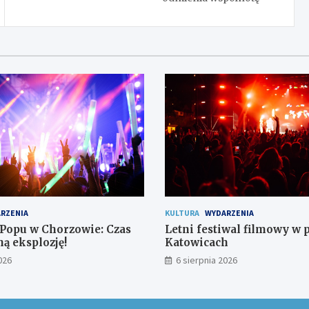
RZENIA
KULTURA
WYDARZENIA
-Popu w Chorzowie: Czas
Letni festiwal filmowy w 
ą eksplozję!
Katowicach
026
6 sierpnia 2026