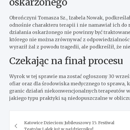
oskarżonego
Obrończyni Tomasza Sz., Izabela Nowak, podkreślała
odnośnie charakteru terapii i nie namawiał ich do r
działania oskarżonego nie powinny być traktowane 
którego nie można zrównywać z odpowiedzialności
wyraził żal z powodu tragedii, ale podkreślił, że ni
Czekając na finał procesu
Wyrok w tej sprawie ma zostać ogłoszony 30 wrześ
ofiar oraz dla środowiska medycznego to sprawa, 
granic działań niekonwencjonalnych terapeutów w 
jakiego typu praktyki są niedopuszczalne w obliczu
Nawigacja
Katowice Dzieciom: Jubileuszowy 15. Festiwal
wpisu
Teatrów Lalek już w październiku!