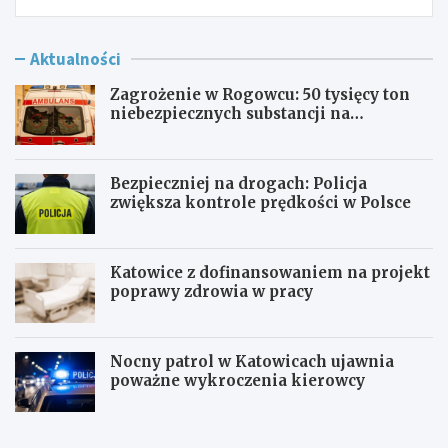
Aktualności
Zagrożenie w Rogowcu: 50 tysięcy ton
niebezpiecznych substancji na
składowisku
Bezpieczniej na drogach: Policja
zwiększa kontrole prędkości w Polsce
Katowice z dofinansowaniem na projekt
poprawy zdrowia w pracy
Nocny patrol w Katowicach ujawnia
poważne wykroczenia kierowcy
Z
B
a
e
g
z