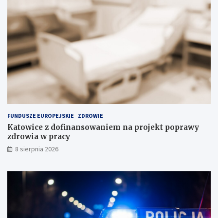
t
o
a
ś
n
c
c
i
j
w
i
P
n
o
a
l
s
s
k
c
ł
e
a
FUNDUSZE EUROPEJSKIE
ZDROWIE
d
Katowice z dofinansowaniem na projekt poprawy
o
zdrowia w pracy
w
i
8 sierpnia 2026
s
k
u