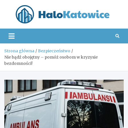
Skip
to
content
Hal
Strona główna
Bezpieczeństwo
Nie bądź obojętny – pomóż osobom w kryzysie
bezdomności!