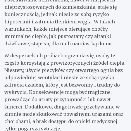
nieprzystosowanych do zamieszkania, staje się
koniecznością, jednak niesie ze sobą ryzyko
hipotermii i zatrucia tlenkiem węgla. W takich
warunkach, każde miejsce oferujące choćby
minimalne ciepło, jak pustostany czy altanki
działkowe, staje się dla nich namiastką domu.
W desperackich próbach ogrzania się, osoby te
często korzystają z prowizorycznych źródeł ciepła.
Niestety, użycie piecyków czy otwartego ognia bez
odpowiedniej wentylacji niesie ze sobą ryzyko
zatrucia czadem, który jest bezwonny i trudny do
wykrycia. Konsekwencje mogą być tragiczne,
prowadząc do utraty przytomności lub nawet
śmierci. Dodatkowo, długotrwałe przebywanie w
zimnie może skutkować poważnymi urazami oraz
chorobami, a brak dostępu do opieki medycznej
tylko pogarsza sytuację.