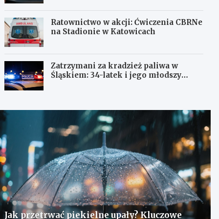
Ratownictwo w akcji: Ćwiczenia CBRNe
na Stadionie w Katowicach
Zatrzymani za kradzież paliwa w
Śląskiem: 34-latek i jego młodszy
wspólnik w rękach policji
Jak przetrwać piekielne upały? Kluczowe