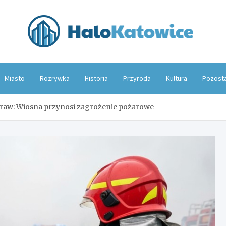
Hal
Miasto
Rozrywka
Historia
Przyroda
Kultura
Pozost
traw: Wiosna przynosi zagrożenie pożarowe