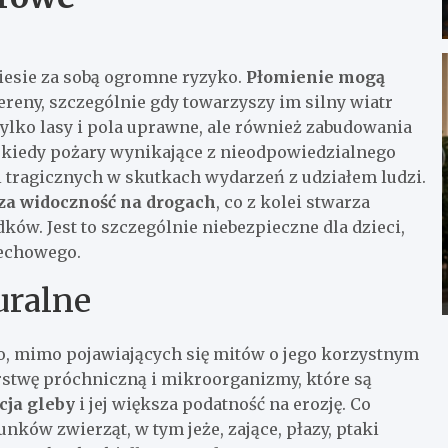
iesie za sobą ogromne ryzyko.
Płomienie mogą
ereny, szczególnie gdy towarzyszy im silny wiatr
tylko lasy i pola uprawne, ale również zabudowania
, kiedy pożary wynikające z nieodpowiedzialnego
i tragicznych w skutkach wydarzeń z udziałem ludzi.
cza widoczność na drogach
, co z kolei stwarza
ów. Jest to szczególnie niebezpieczne dla dzieci,
dechowego.
uralne
o, mimo pojawiających się mitów o jego korzystnym
stwę próchniczną i mikroorganizmy, które są
cja gleby
i jej większa podatność na erozję. Co
unków zwierząt, w tym jeże, zające, płazy, ptaki