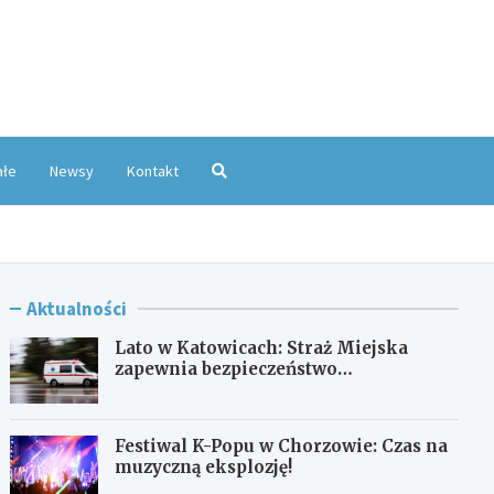
oKatowice.pl
ałe
Newsy
Kontakt
Aktualności
Lato w Katowicach: Straż Miejska
zapewnia bezpieczeństwo
mieszkańcom
Festiwal K-Popu w Chorzowie: Czas na
muzyczną eksplozję!