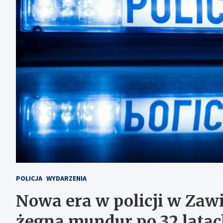
POLICJA
WYDARZENIA
Nowa era w policji w Zawi
żegna mundur po 32 latac