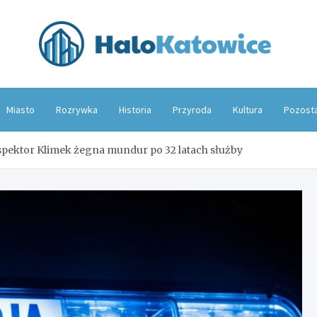
Hal
Miasto
Rozrywka
Historia
Przyroda
Kultura
Pozost
nspektor Klimek żegna mundur po 32 latach służby