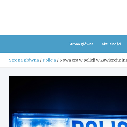
Skip
to
content
Strona główna
Aktualności
Strona główna
Policja
Nowa era w policji w Zawierciu: i