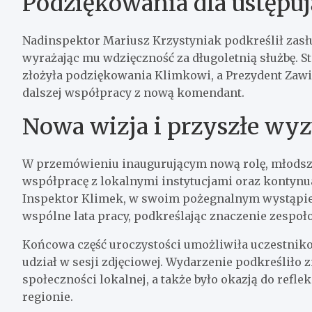
Podziękowania dla ustępu
Nadinspektor Mariusz Krzystyniak podkreślił zasł
wyrażając mu wdzięczność za długoletnią służbę. S
złożyła podziękowania Klimkowi, a Prezydent Zaw
dalszej współpracy z nową komendant.
Nowa wizja i przyszłe wy
W przemówieniu inaugurującym nową rolę, młodsza
współpracę z lokalnymi instytucjami oraz kontynu
Inspektor Klimek, w swoim pożegnalnym wystąpi
wspólne lata pracy, podkreślając znaczenie zespoł
Końcowa część uroczystości umożliwiła uczestniko
udział w sesji zdjęciowej. Wydarzenie podkreśliło
społeczności lokalnej, a także było okazją do refl
regionie.