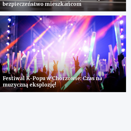
bezpieczeństwo mieszkańcom
Festiwal K-Popu w Chorzowie: Czas na
muzyczną eksplozję!