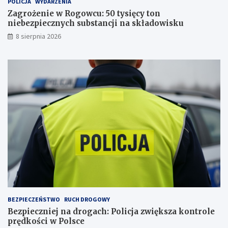
POLICJA
WYDARZENIA
t
:
y
P
Zagrożenie w Rogowcu: 50 tysięcy ton
s
o
niebezpiecznych substancji na składowisku
i
l
8 sierpnia 2026
ę
i
c
c
y
j
t
a
o
z
n
w
n
i
i
ę
e
k
b
s
e
z
z
a
p
k
i
o
e
n
c
t
z
r
BEZPIECZEŃSTWO
RUCH DROGOWY
n
o
Bezpieczniej na drogach: Policja zwiększa kontrole
y
l
prędkości w Polsce
c
e