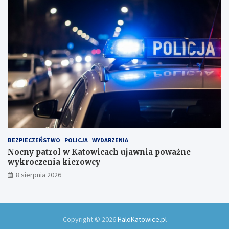
u
BEZPIECZEŃSTWO
POLICJA
WYDARZENIA
Nocny patrol w Katowicach ujawnia poważne
wykroczenia kierowcy
8 sierpnia 2026
Copyright © 2026
HaloKatowice.pl