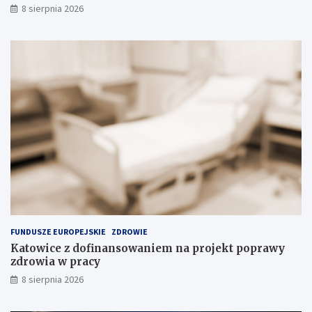
8 sierpnia 2026
h
p
s
r
u
ę
b
d
s
k
t
o
a
ś
n
c
c
i
j
w
i
P
n
o
a
l
s
s
k
c
ł
e
a
FUNDUSZE EUROPEJSKIE
ZDROWIE
d
Katowice z dofinansowaniem na projekt poprawy
o
zdrowia w pracy
w
i
8 sierpnia 2026
s
k