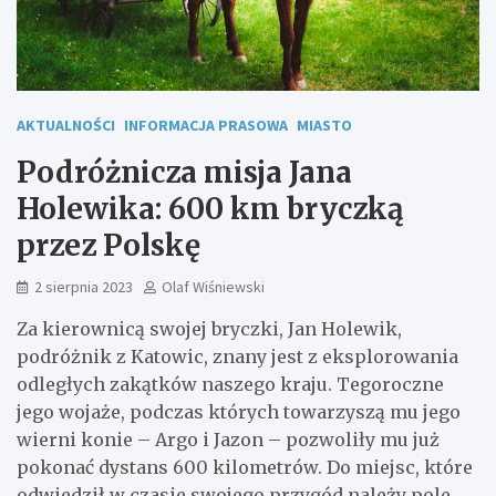
AKTUALNOŚCI
INFORMACJA PRASOWA
MIASTO
Podróżnicza misja Jana
Holewika: 600 km bryczką
przez Polskę
2 sierpnia 2023
Olaf Wiśniewski
Za kierownicą swojej bryczki, Jan Holewik,
podróżnik z Katowic, znany jest z eksplorowania
odległych zakątków naszego kraju. Tegoroczne
jego wojaże, podczas których towarzyszą mu jego
wierni konie – Argo i Jazon – pozwoliły mu już
pokonać dystans 600 kilometrów. Do miejsc, które
odwiedził w czasie swojego przygód należy pole,