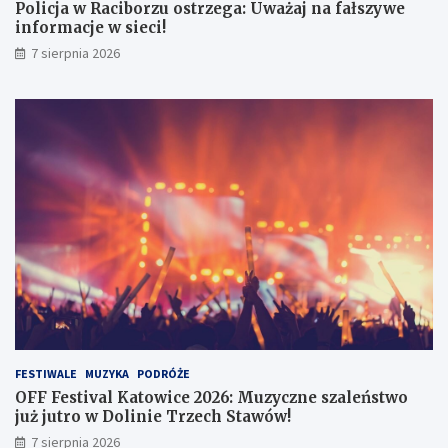
e
6
Policja w Raciborzu ostrzega: Uważaj na fałszywe
g
:
informacje w sieci!
a
M
7 sierpnia 2026
:
u
U
z
w
y
a
c
ż
z
a
n
j
e
n
s
a
z
f
a
a
l
ł
e
s
ń
z
s
y
t
w
w
e
o
FESTIWALE
MUZYKA
PODRÓŻE
i
j
OFF Festival Katowice 2026: Muzyczne szaleństwo
n
u
już jutro w Dolinie Trzech Stawów!
f
ż
7 sierpnia 2026
o
j