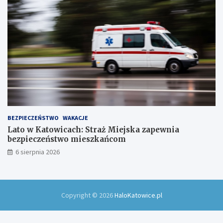
w
!
BEZPIECZEŃSTWO
WAKACJE
Lato w Katowicach: Straż Miejska zapewnia
bezpieczeństwo mieszkańcom
6 sierpnia 2026
Copyright © 2026
HaloKatowice.pl