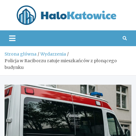
Skip
to
content
Hal
Strona główna
Wydarzenia
Policja w Raciborzu ratuje mieszkańców z płonącego
budynku