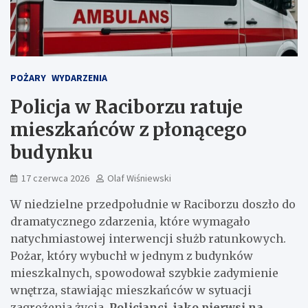
POŻARY
WYDARZENIA
Policja w Raciborzu ratuje
mieszkańców z płonącego
budynku
17 czerwca 2026
Olaf Wiśniewski
W niedzielne przedpołudnie w Raciborzu doszło do
dramatycznego zdarzenia, które wymagało
natychmiastowej interwencji służb ratunkowych.
Pożar, który wybuchł w jednym z budynków
mieszkalnych, spowodował szybkie zadymienie
wnętrza, stawiając mieszkańców w sytuacji
zagrożenia życia.
Policjanci, jako pierwsi na