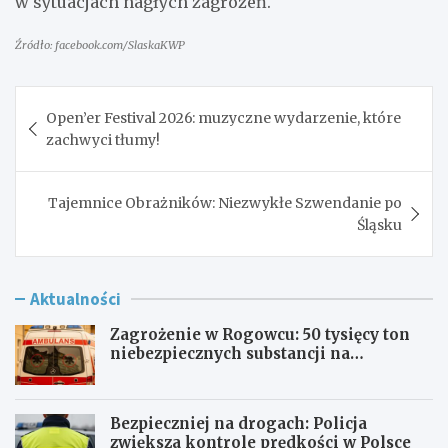
w sytuacjach nagłych zagrożeń.
Źródło: facebook.com/SlaskaKWP
Nawigacja
Open’er Festival 2026: muzyczne wydarzenie, które
wpisu
zachwyci tłumy!
Tajemnice Obrażników: Niezwykłe Szwendanie po
Śląsku
Aktualności
Zagrożenie w Rogowcu: 50 tysięcy ton
niebezpiecznych substancji na
składowisku
Bezpieczniej na drogach: Policja
zwiększa kontrole prędkości w Polsce