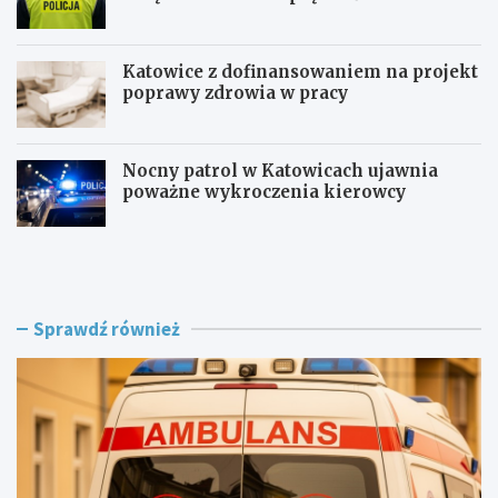
Katowice z dofinansowaniem na projekt
poprawy zdrowia w pracy
Nocny patrol w Katowicach ujawnia
poważne wykroczenia kierowcy
Z
B
a
e
g
z
r
p
o
i
Sprawdź również
ż
e
e
c
n
z
i
n
e
i
w
e
R
j
o
n