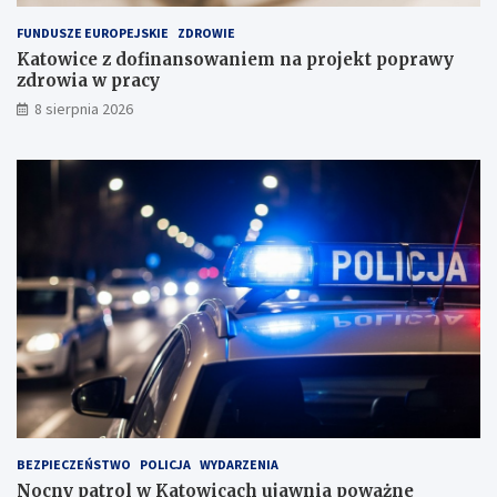
a
FUNDUSZE EUROPEJSKIE
ZDROWIE
d
Katowice z dofinansowaniem na projekt poprawy
o
zdrowia w pracy
w
i
8 sierpnia 2026
s
k
u
BEZPIECZEŃSTWO
POLICJA
WYDARZENIA
Nocny patrol w Katowicach ujawnia poważne