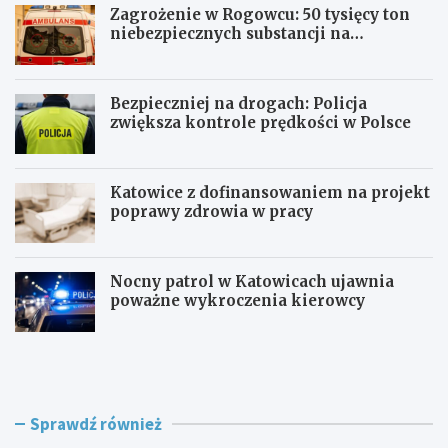
Zagrożenie w Rogowcu: 50 tysięcy ton
niebezpiecznych substancji na
składowisku
Bezpieczniej na drogach: Policja
zwiększa kontrole prędkości w Polsce
Katowice z dofinansowaniem na projekt
poprawy zdrowia w pracy
Nocny patrol w Katowicach ujawnia
poważne wykroczenia kierowcy
Z
B
a
e
g
z
r
p
o
i
Sprawdź również
ż
e
e
c