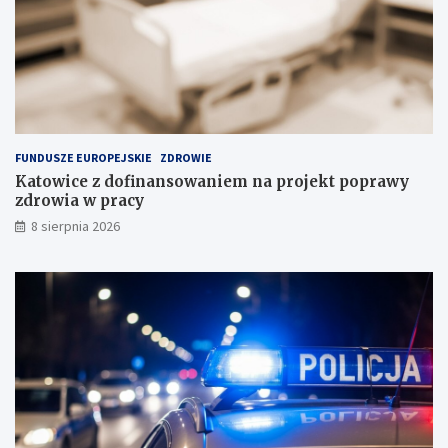
j
w
i
P
n
o
a
l
s
s
k
c
ł
e
a
FUNDUSZE EUROPEJSKIE
ZDROWIE
d
Katowice z dofinansowaniem na projekt poprawy
o
zdrowia w pracy
w
i
8 sierpnia 2026
s
k
u