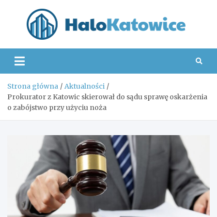
Skip
to
content
Hal
Strona główna
Aktualności
Prokurator z Katowic skierował do sądu sprawę oskarżenia
o zabójstwo przy użyciu noża