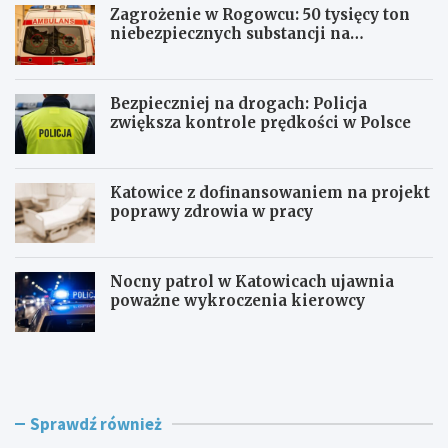
Zagrożenie w Rogowcu: 50 tysięcy ton
niebezpiecznych substancji na
składowisku
Bezpieczniej na drogach: Policja
zwiększa kontrole prędkości w Polsce
Katowice z dofinansowaniem na projekt
poprawy zdrowia w pracy
Nocny patrol w Katowicach ujawnia
poważne wykroczenia kierowcy
Z
B
a
e
g
z
r
p
o
i
Sprawdź również
ż
e
e
c