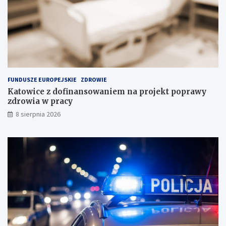
j
w
i
P
n
o
a
l
s
s
k
c
ł
e
a
FUNDUSZE EUROPEJSKIE
ZDROWIE
d
Katowice z dofinansowaniem na projekt poprawy
o
zdrowia w pracy
w
i
8 sierpnia 2026
s
k
u