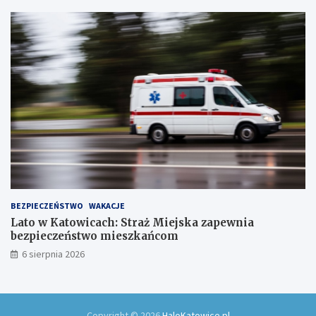
a
w
ó
w
!
BEZPIECZEŃSTWO
WAKACJE
Lato w Katowicach: Straż Miejska zapewnia
bezpieczeństwo mieszkańcom
6 sierpnia 2026
Copyright © 2026
HaloKatowice.pl