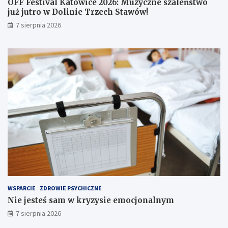
OFF Festival Katowice 2026: Muzyczne szaleństwo
n
u
już jutro w Dolinie Trzech Stawów!
f
ż
7 sierpnia 2026
o
j
r
u
m
t
a
r
c
o
j
w
e
D
w
o
s
l
i
i
e
n
c
i
i
e
!
T
r
z
e
WSPARCIE
ZDROWIE PSYCHICZNE
c
Nie jesteś sam w kryzysie emocjonalnym
h
S
7 sierpnia 2026
t