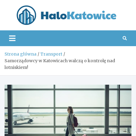
Skip
to
content
Hal
Strona główna
Transport
Samorządowcy w Katowicach walczą o kontrolę nad
lotniskiem!