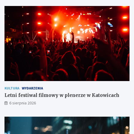
t
ę
w
!
o
m
i
e
s
z
k
a
ń
c
o
m
KULTURA
WYDARZENIA
Letni festiwal filmowy w plenerze w Katowicach
6 sierpnia 2026