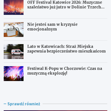
OFF Festival Katowice 2026: Muzyczne
szaleństwo już jutro w Dolinie Trzech
Stawów!
Nie jesteś sam w kryzysie
emocjonalnym
Lato w Katowicach: Straż Miejska
zapewnia bezpieczeństwo mieszkańcom
Festiwal K-Popu w Chorzowie: Czas na
muzyczną eksplozję!
O
N
F
i
F
e
F
j
e
e
Sprawdź również
s
s
t
t