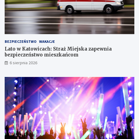
i
n
i
e
T
r
z
BEZPIECZEŃSTWO
WAKACJE
e
Lato w Katowicach: Straż Miejska zapewnia
c
bezpieczeństwo mieszkańcom
h
S
6 sierpnia 2026
t
a
w
ó
w
!