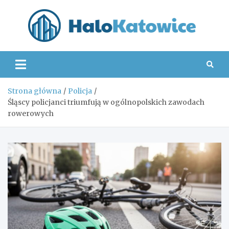
Skip
to
content
Hal
Strona główna
Policja
Śląscy policjanci triumfują w ogólnopolskich zawodach
rowerowych