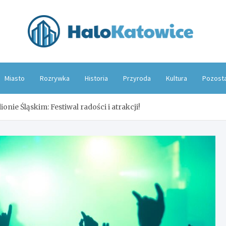
Hal
Miasto
Rozrywka
Historia
Przyroda
Kultura
Pozost
onie Śląskim: Festiwal radości i atrakcji!