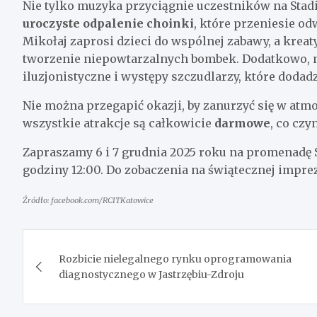
Nie tylko muzyka przyciągnie uczestników na Stad
uroczyste odpalenie choinki
, które przeniesie o
Mikołaj zaprosi dzieci do wspólnej zabawy, a kre
tworzenie niepowtarzalnych bombek. Dodatkowo, n
iluzjonistyczne i występy szczudlarzy, które doda
Nie można przegapić okazji, by zanurzyć się w atmo
wszystkie atrakcje są całkowicie
darmowe
, co cz
Zapraszamy 6 i 7 grudnia 2025 roku na promenadę S
godziny 12:00. Do zobaczenia na świątecznej imprez
Źródło: facebook.com/RCITKatowice
Nawigacja
Rozbicie nielegalnego rynku oprogramowania
wpisu
diagnostycznego w Jastrzębiu-Zdroju