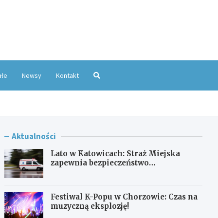
oKatowice.pl
ałe
Newsy
Kontakt
Aktualności
Lato w Katowicach: Straż Miejska
zapewnia bezpieczeństwo
mieszkańcom
Festiwal K-Popu w Chorzowie: Czas na
muzyczną eksplozję!