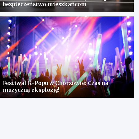
bezpieczeństwo mieszkańcom
Festiwal K-Popu w Chorzowie: Czas na
muzyczną eksplozję!