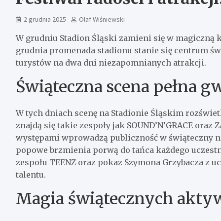
2 grudnia 2025
Olaf Wiśniewski
W grudniu Stadion Śląski zamieni się w magiczną kra
grudnia promenada stadionu stanie się centrum ś
turystów na dwa dni niezapomnianych atrakcji.
Świąteczna scena pełna g
W tych dniach scenę na Stadionie Śląskim rozświe
znajdą się takie zespoły jak SOUND’N’GRACE oraz
występami wprowadzą publiczność w świąteczny nas
popowe brzmienia porwą do tańca każdego uczestn
zespołu TEENZ oraz pokaz Szymona Grzybacza z ucz
talentu.
Magia świątecznych akty