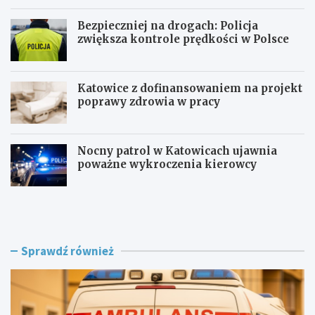
Bezpieczniej na drogach: Policja
zwiększa kontrole prędkości w Polsce
Katowice z dofinansowaniem na projekt
poprawy zdrowia w pracy
Nocny patrol w Katowicach ujawnia
poważne wykroczenia kierowcy
Z
B
a
e
g
z
r
p
o
i
Sprawdź również
ż
e
e
c
n
z
i
n
e
i