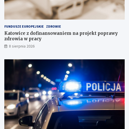
a
l
s
s
k
c
ł
e
a
FUNDUSZE EUROPEJSKIE
ZDROWIE
d
Katowice z dofinansowaniem na projekt poprawy
o
zdrowia w pracy
w
i
8 sierpnia 2026
s
k
u