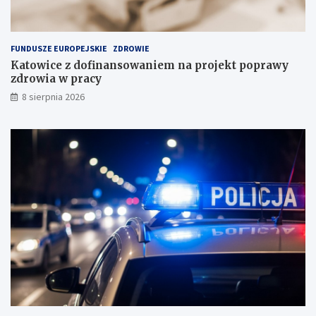
k
c
ł
e
a
FUNDUSZE EUROPEJSKIE
ZDROWIE
d
Katowice z dofinansowaniem na projekt poprawy
o
zdrowia w pracy
w
i
8 sierpnia 2026
s
k
u