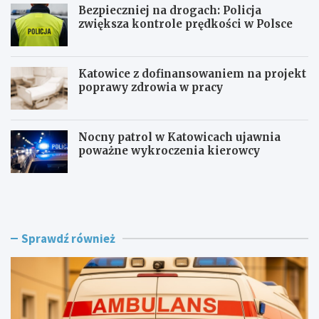
Bezpieczniej na drogach: Policja
zwiększa kontrole prędkości w Polsce
Katowice z dofinansowaniem na projekt
poprawy zdrowia w pracy
Nocny patrol w Katowicach ujawnia
poważne wykroczenia kierowcy
Z
B
a
e
g
z
r
p
o
i
Sprawdź również
ż
e
e
c
n
z
i
n
e
i
w
e