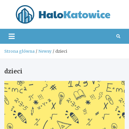
Skip
to
content
Hal
Strona główna
Newsy
dzieci
dzieci