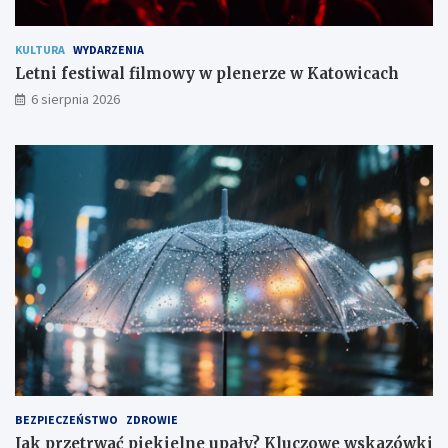
m
KULTURA
WYDARZENIA
Letni festiwal filmowy w plenerze w Katowicach
6 sierpnia 2026
BEZPIECZEŃSTWO
ZDROWIE
Jak przetrwać piekielne upały? Kluczowe wskazówki