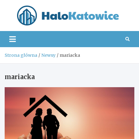
Skip
to
content
Hal
Strona główna
Newsy
mariacka
mariacka