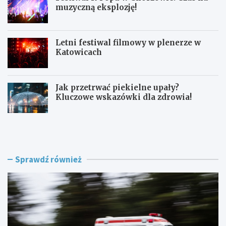
muzyczną eksplozję!
Letni festiwal filmowy w plenerze w
Katowicach
Jak przetrwać piekielne upały?
Kluczowe wskazówki dla zdrowia!
L
F
a
e
t
s
o
t
w
i
Sprawdź również
K
w
a
a
t
l
o
K
w
-
i
P
c
o