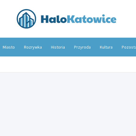
Hal
Miasto
Rozrywka
Historia
Przyroda
Kultura
Pozost