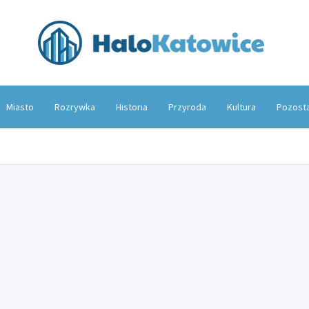
Hal
Miasto
Rozrywka
Historia
Przyroda
Kultura
Pozost