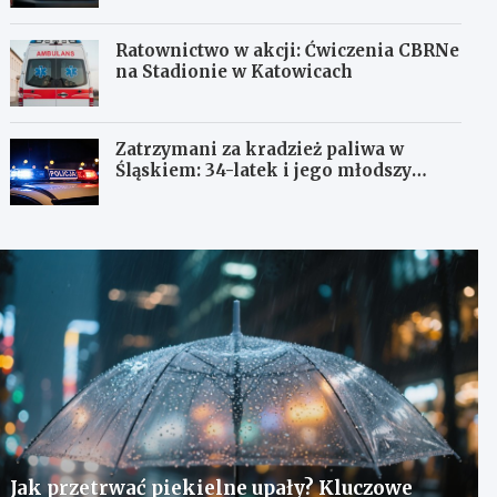
Ratownictwo w akcji: Ćwiczenia CBRNe
na Stadionie w Katowicach
Zatrzymani za kradzież paliwa w
Śląskiem: 34-latek i jego młodszy
wspólnik w rękach policji
Jak przetrwać piekielne upały? Kluczowe