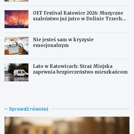
OFF Festival Katowice 2026: Muzyczne
szaleństwo już jutro w Dolinie Trzech
Stawów!
Nie jesteś sam w kryzysie
emocjonalnym
Lato w Katowicach: Straż Miejska
zapewnia bezpieczeństwo mieszkańcom
P
O
o
F
l
F
i
F
c
e
Sprawdź również
j
s
a
t
w
i
R
v
a
a