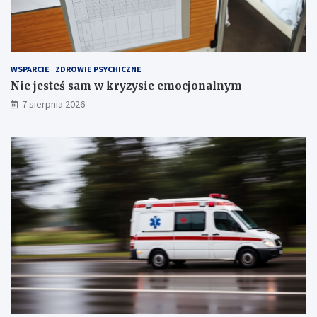
i
e
!
T
r
z
e
WSPARCIE
ZDROWIE PSYCHICZNE
c
Nie jesteś sam w kryzysie emocjonalnym
h
S
7 sierpnia 2026
t
a
w
ó
w
!