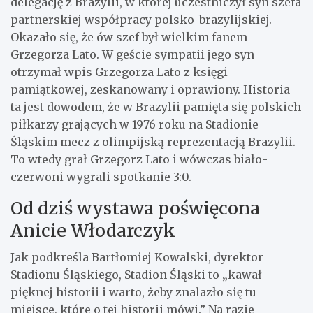
delegację z Brazylii, w której uczestniczył syn szefa
partnerskiej współpracy polsko-brazylijskiej.
Okazało się, że ów szef był wielkim fanem
Grzegorza Lato. W geście sympatii jego syn
otrzymał wpis Grzegorza Lato z księgi
pamiątkowej, zeskanowany i oprawiony. Historia
ta jest dowodem, że w Brazylii pamięta się polskich
piłkarzy grających w 1976 roku na Stadionie
Śląskim mecz z olimpijską reprezentacją Brazylii.
To wtedy grał Grzegorz Lato i wówczas biało-
czerwoni wygrali spotkanie 3:0.
Od dziś wystawa poświęcona
Anicie Włodarczyk
Jak podkreśla Bartłomiej Kowalski, dyrektor
Stadionu Śląskiego, Stadion Śląski to „kawał
pięknej historii i warto, żeby znalazło się tu
miejsce, które o tej historii mówi.” Na razie