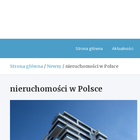
Skip
to
content
Strona główna
Aktualności
Strona główna
Newsy
nieruchomości w Polsce
nieruchomości w Polsce