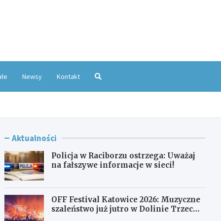
oKatowice.pl
ałe
Newsy
Kontakt
Aktualności
Policja w Raciborzu ostrzega: Uważaj
na fałszywe informacje w sieci!
OFF Festival Katowice 2026: Muzyczne
szaleństwo już jutro w Dolinie Trzech
Stawów!