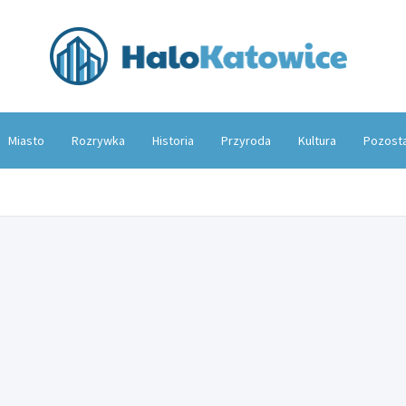
Hal
Miasto
Rozrywka
Historia
Przyroda
Kultura
Pozost