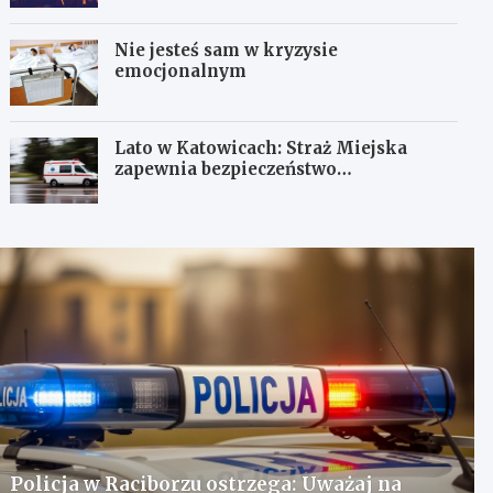
Nie jesteś sam w kryzysie
emocjonalnym
Lato w Katowicach: Straż Miejska
zapewnia bezpieczeństwo
mieszkańcom
Policja w Raciborzu ostrzega: Uważaj na