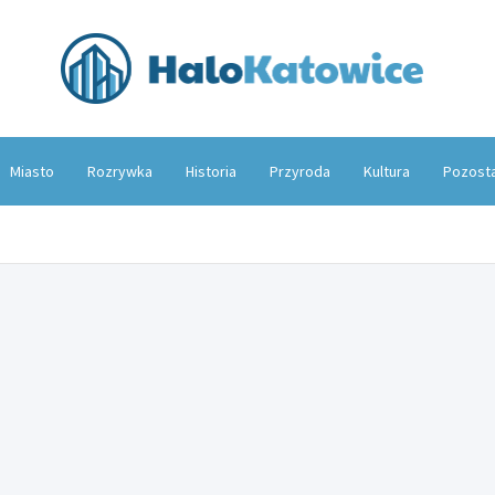
Hal
Miasto
Rozrywka
Historia
Przyroda
Kultura
Pozost