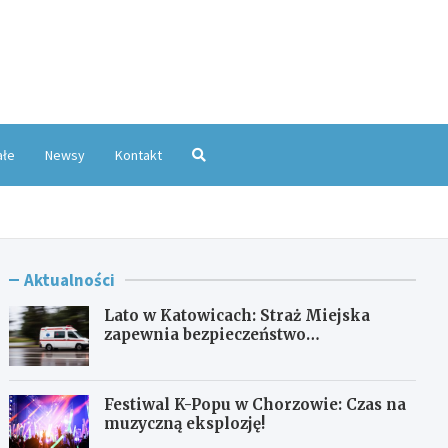
oKatowice.pl
ałe
Newsy
Kontakt
Aktualności
Lato w Katowicach: Straż Miejska
zapewnia bezpieczeństwo
mieszkańcom
Festiwal K-Popu w Chorzowie: Czas na
muzyczną eksplozję!