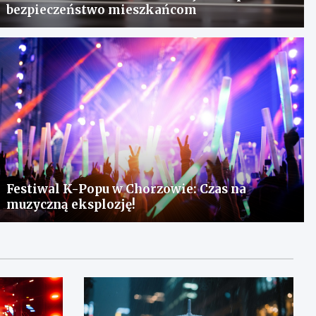
bezpieczeństwo mieszkańcom
Festiwal K-Popu w Chorzowie: Czas na
muzyczną eksplozję!