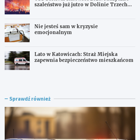
szaleństwo już jutro w Dolinie Trzech
Stawów!
Nie jesteś sam w kryzysie
emocjonalnym
Lato w Katowicach: Straż Miejska
zapewnia bezpieczeństwo mieszkańcom
P
O
o
F
l
F
i
F
c
e
Sprawdź również
j
s
a
t
w
i
R
v
a
a
c
l
i
K