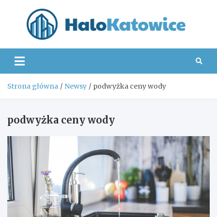
Skip
to
content
Hal
Strona główna
Newsy
podwyżka ceny wody
podwyżka ceny wody