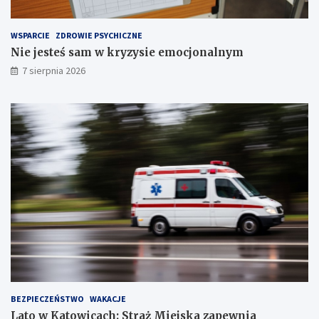
z
e
WSPARCIE
ZDROWIE PSYCHICZNE
c
Nie jesteś sam w kryzysie emocjonalnym
h
S
7 sierpnia 2026
t
a
w
ó
w
!
BEZPIECZEŃSTWO
WAKACJE
Lato w Katowicach: Straż Miejska zapewnia