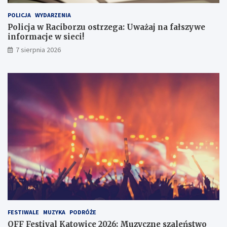
r
0
POLICJA
WYDARZENIA
z
2
e
6
Policja w Raciborzu ostrzega: Uważaj na fałszywe
g
:
informacje w sieci!
a
M
7 sierpnia 2026
:
u
U
z
w
y
a
c
ż
z
a
n
j
e
n
s
a
z
f
a
a
l
ł
e
s
ń
z
s
y
t
w
w
e
o
FESTIWALE
MUZYKA
PODRÓŻE
i
j
OFF Festival Katowice 2026: Muzyczne szaleństwo