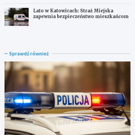
Lato w Katowicach: Straż Miejska
zapewnia bezpieczeństwo mieszkańcom
P
O
o
F
l
F
i
F
c
e
Sprawdź również
j
s
a
t
w
i
R
v
a
a
c
l
i
K
b
a
o
t
r
o
z
w
u
i
o
c
s
e
t
2