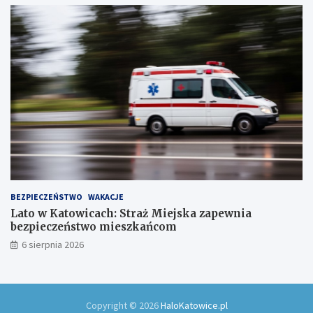
w
ó
w
!
BEZPIECZEŃSTWO
WAKACJE
Lato w Katowicach: Straż Miejska zapewnia
bezpieczeństwo mieszkańcom
6 sierpnia 2026
Copyright © 2026
HaloKatowice.pl