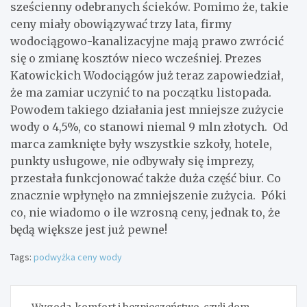
sześcienny odebranych ścieków. Pomimo że, takie
ceny miały obowiązywać trzy lata, firmy
wodociągowo-kanalizacyjne mają prawo zwrócić
się o zmianę kosztów nieco wcześniej. Prezes
Katowickich Wodociągów już teraz zapowiedział,
że ma zamiar uczynić to na początku listopada.
Powodem takiego działania jest mniejsze zużycie
wody o 4,5%, co stanowi niemal 9 mln złotych. Od
marca zamknięte były wszystkie szkoły, hotele,
punkty usługowe, nie odbywały się imprezy,
przestała funkcjonować także duża część biur. Co
znacznie wpłynęło na zmniejszenie zużycia. Póki
co, nie wiadomo o ile wzrosną ceny, jednak to, że
będą większe jest już pewne!
Tags:
podwyżka ceny wody
Nawigacja
Wygoda, komfort i bezpieczeństwo, czyli dom