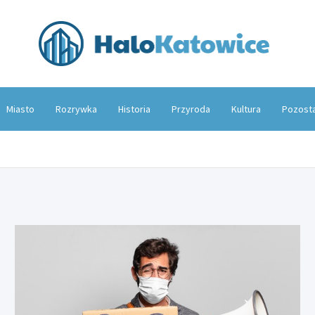
Hal
Miasto
Rozrywka
Historia
Przyroda
Kultura
Pozost