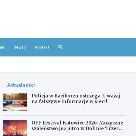
oKatowice.pl
ałe
Newsy
Kontakt
Aktualności
Policja w Raciborzu ostrzega: Uważaj
na fałszywe informacje w sieci!
OFF Festival Katowice 2026: Muzyczne
szaleństwo już jutro w Dolinie Trzech
Stawów!